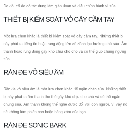
Do đó, cổ áo có tác dụng làm gián đoạn và điều chỉnh hành vi sủa.
THIẾT BỊ KIỂM SOÁT VỎ CÂY CẦM TAY
Một lựa chọn khác là thiết bị kiểm soát vỏ cây cầm tay. Những thiết bị
này phát ra tiếng ồn hoặc rung động lớn để đánh lạc hướng chó sủa. Âm
thanh hoặc rung động gây khó chịu cho chó và có thể giúp chúng ngừng
sủa.
RĂN ĐE VỎ SIÊU ÂM
Răn đe vỏ siêu âm là một lựa chọn khác để ngăn chặn sủa. Những thiết
bị này phát ra âm thanh the thé gây khó chịu cho chó và có thể ngăn
chúng sủa. Âm thanh không thể nghe được đối với con người, vì vậy nó
sẽ không làm phiền bạn hoặc hàng xóm của bạn.
RĂN ĐE SONIC BARK