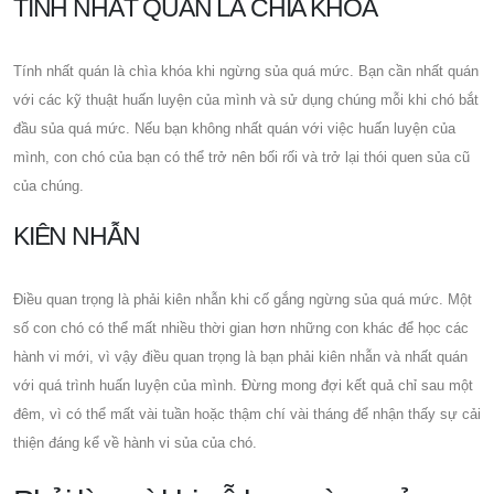
TÍNH NHẤT QUÁN LÀ CHÌA KHÓA
Tính nhất quán là chìa khóa khi ngừng sủa quá mức. Bạn cần nhất quán
với các kỹ thuật huấn luyện của mình và sử dụng chúng mỗi khi chó bắt
đầu sủa quá mức. Nếu bạn không nhất quán với việc huấn luyện của
mình, con chó của bạn có thể trở nên bối rối và trở lại thói quen sủa cũ
của chúng.
KIÊN NHẪN
Điều quan trọng là phải kiên nhẫn khi cố gắng ngừng sủa quá mức. Một
số con chó có thể mất nhiều thời gian hơn những con khác để học các
hành vi mới, vì vậy điều quan trọng là bạn phải kiên nhẫn và nhất quán
với quá trình huấn luyện của mình. Đừng mong đợi kết quả chỉ sau một
đêm, vì có thể mất vài tuần hoặc thậm chí vài tháng để nhận thấy sự cải
thiện đáng kể về hành vi sủa của chó.