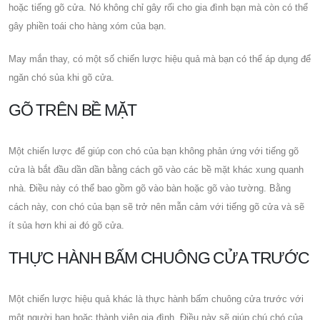
hoặc tiếng gõ cửa. Nó không chỉ gây rối cho gia đình bạn mà còn có thể
gây phiền toái cho hàng xóm của bạn.
May mắn thay, có một số chiến lược hiệu quả mà bạn có thể áp dụng để
ngăn chó sủa khi gõ cửa.
GÕ TRÊN BỀ MẶT
Một chiến lược để giúp con chó của bạn không phản ứng với tiếng gõ
cửa là bắt đầu dần dần bằng cách gõ vào các bề mặt khác xung quanh
nhà. Điều này có thể bao gồm gõ vào bàn hoặc gõ vào tường. Bằng
cách này, con chó của bạn sẽ trở nên mẫn cảm với tiếng gõ cửa và sẽ
ít sủa hơn khi ai đó gõ cửa.
THỰC HÀNH BẤM CHUÔNG CỬA TRƯỚC
Một chiến lược hiệu quả khác là thực hành bấm chuông cửa trước với
một người bạn hoặc thành viên gia đình. Điều này sẽ giúp chú chó của