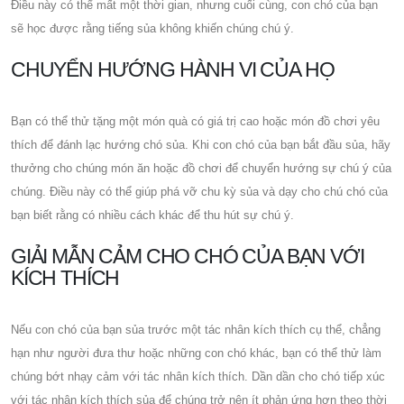
Điều này có thể mất một thời gian, nhưng cuối cùng, con chó của bạn
sẽ học được rằng tiếng sủa không khiến chúng chú ý.
CHUYỂN HƯỚNG HÀNH VI CỦA HỌ
Bạn có thể thử tặng một món quà có giá trị cao hoặc món đồ chơi yêu
thích để đánh lạc hướng chó sủa. Khi con chó của bạn bắt đầu sủa, hãy
thưởng cho chúng món ăn hoặc đồ chơi để chuyển hướng sự chú ý của
chúng. Điều này có thể giúp phá vỡ chu kỳ sủa và dạy cho chú chó của
bạn biết rằng có nhiều cách khác để thu hút sự chú ý.
GIẢI MẪN CẢM CHO CHÓ CỦA BẠN VỚI
KÍCH THÍCH
Nếu con chó của bạn sủa trước một tác nhân kích thích cụ thể, chẳng
hạn như người đưa thư hoặc những con chó khác, bạn có thể thử làm
chúng bớt nhạy cảm với tác nhân kích thích. Dần dần cho chó tiếp xúc
với tác nhân kích thích sủa để chúng trở nên ít phản ứng hơn theo thời