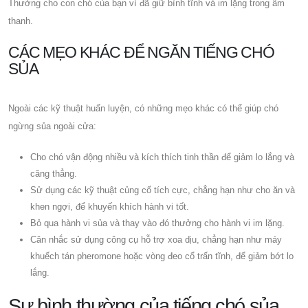
Thưởng cho con chó của bạn vì đã giữ bình tĩnh và im lặng trong âm
thanh.
CÁC MẸO KHÁC ĐỂ NGĂN TIẾNG CHÓ
SỦA
Ngoài các kỹ thuật huấn luyện, có những mẹo khác có thể giúp chó
ngừng sủa ngoài cửa:
Cho chó vận động nhiều và kích thích tinh thần để giảm lo lắng và
căng thẳng.
Sử dụng các kỹ thuật củng cố tích cực, chẳng hạn như cho ăn và
khen ngợi, để khuyến khích hành vi tốt.
Bỏ qua hành vi sủa và thay vào đó thưởng cho hành vi im lặng.
Cân nhắc sử dụng công cụ hỗ trợ xoa dịu, chẳng hạn như máy
khuếch tán pheromone hoặc vòng đeo cổ trấn tĩnh, để giảm bớt lo
lắng.
Sự bình thường của tiếng chó sủa