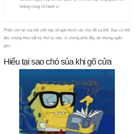
không củng cố hành vi.
Phần còn lại của bài viết này sẽ giải thích các chủ đề cụ thể. Bạn có thể
đọc chúng theo bất kỳ thứ tự nào, vì chúng phải đầy đủ nhưng ngắn
gọn.
Hiểu tại sao chó sủa khi gõ cửa