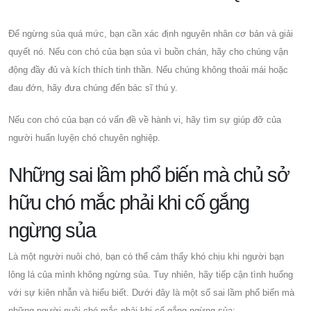
Để ngừng sủa quá mức, bạn cần xác định nguyên nhân cơ bản và giải
quyết nó. Nếu con chó của bạn sủa vì buồn chán, hãy cho chúng vận
động đầy đủ và kích thích tinh thần. Nếu chúng không thoải mái hoặc
đau đớn, hãy đưa chúng đến bác sĩ thú y.
Nếu con chó của bạn có vấn đề về hành vi, hãy tìm sự giúp đỡ của
người huấn luyện chó chuyên nghiệp.
Những sai lầm phổ biến mà chủ sở
hữu chó mắc phải khi cố gắng
ngừng sủa
Là một người nuôi chó, bạn có thể cảm thấy khó chịu khi người bạn
lông lá của mình không ngừng sủa. Tuy nhiên, hãy tiếp cận tình huống
với sự kiên nhẫn và hiểu biết. Dưới đây là một số sai lầm phổ biến mà
những người nuôi chó mắc phải khi cố gắng ngừng sủa: