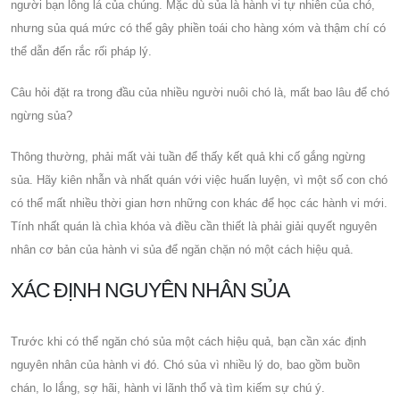
người bạn lông lá của chúng. Mặc dù sủa là hành vi tự nhiên của chó,
nhưng sủa quá mức có thể gây phiền toái cho hàng xóm và thậm chí có
thể dẫn đến rắc rối pháp lý.
Câu hỏi đặt ra trong đầu của nhiều người nuôi chó là, mất bao lâu để chó
ngừng sủa?
Thông thường, phải mất vài tuần để thấy kết quả khi cố gắng ngừng
sủa. Hãy kiên nhẫn và nhất quán với việc huấn luyện, vì một số con chó
có thể mất nhiều thời gian hơn những con khác để học các hành vi mới.
Tính nhất quán là chìa khóa và điều cần thiết là phải giải quyết nguyên
nhân cơ bản của hành vi sủa để ngăn chặn nó một cách hiệu quả.
XÁC ĐỊNH NGUYÊN NHÂN SỦA
Trước khi có thể ngăn chó sủa một cách hiệu quả, bạn cần xác định
nguyên nhân của hành vi đó. Chó sủa vì nhiều lý do, bao gồm buồn
chán, lo lắng, sợ hãi, hành vi lãnh thổ và tìm kiếm sự chú ý.