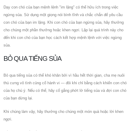
Dạy con chó của bạn mệnh lệnh "im lặng" có thể hữu ích trong việc
ngừng sủa. Sử dụng một giọng nói bình tĩnh và chắc chắn để yêu cầu
con chó của bạn im lặng. Khi con chó của bạn ngừng sủa, hãy thưởng
cho chúng một phần thưởng hoặc khen ngợi. Lặp lại quá trình này cho
đến khi con chó của bạn học cách kết hợp mệnh lệnh với việc ngừng
sủa.
BỎ QUA TIẾNG SỦA
Bỏ qua tiếng sủa có thể khó khăn bởi vì hầu hết thời gian, cha mẹ nuôi
thú cưng vô tình củng cố hành vi — đôi khi chỉ bằng cách khiến con chó
của họ chú ý. Nếu có thể, hãy cố gắng phớt lờ tiếng sủa và đợi con chó
của bạn dừng lại.
Khi chúng làm vậy, hãy thưởng cho chúng một món quà hoặc lời khen
ngợi.