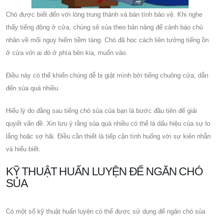
Chó được biết đến với lòng trung thành và bản tính bảo vệ. Khi nghe
thấy tiếng động ở cửa, chúng sẽ sủa theo bản năng để cảnh báo chủ
nhân về mối nguy hiểm tiềm tàng. Chó đã học cách liên tưởng tiếng ồn
ở cửa với ai đó ở phía bên kia, muốn vào.
Điều này có thể khiến chúng dễ bị giật mình bởi tiếng chuông cửa, dẫn
đến sủa quá nhiều.
Hiểu lý do đằng sau tiếng chó sủa của bạn là bước đầu tiên để giải
quyết vấn đề. Xin lưu ý rằng sủa quá nhiều có thể là dấu hiệu của sự lo
lắng hoặc sợ hãi. Điều cần thiết là tiếp cận tình huống với sự kiên nhẫn
và hiểu biết.
KỸ THUẬT HUẤN LUYỆN ĐỂ NGĂN CHÓ
SỦA
Có một số kỹ thuật huấn luyện có thể được sử dụng để ngăn chó sủa