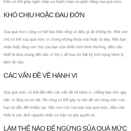
thần có thể giúp ngăn chặn sự buồn chán và giảm tiếng sủa quá mức.
KHÓ CHỊU HOẶC ĐAU ĐỚN
Sủa quá mức cũng có thể báo hiệu rằng có điều gì đó không ổn. Một con
chó có thể sủa quá mức vì chúng không thoải mái hoặc bị đau. Nếu bạn
nhận thấy rằng con chó của bạn sủa nhiều hơn bình thường, điều cần
thiết là đưa chúng đến bác sĩ thú y để loại trừ bất kỳ tình trạng bệnh lý
tiềm ẩn nào.
CÁC VẤN ĐỀ VỀ HÀNH VI
Sủa quá mức có thể dẫn đến các vấn đề về hành vi, chẳng hạn như gây
hấn, lo lắng và sợ hãi. Nó cũng có thể gây ra vấn đề với hàng xóm của
bạn và dẫn đến khiếu nại. Nếu con chó của bạn sủa quá mức, điều cần
thiết là xác định nguyên nhân cơ bản và giải quyết nó.
LÀM THẾ NÀO ĐỂ NGỪNG SỦA QUÁ MỨC