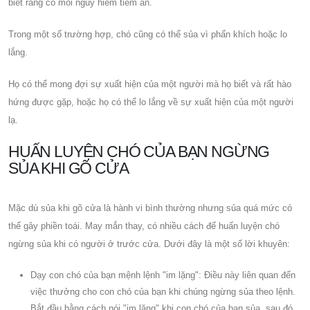
biết rằng có mối nguy hiểm tiềm ẩn.
Trong một số trường hợp, chó cũng có thể sủa vì phấn khích hoặc lo
lắng.
Họ có thể mong đợi sự xuất hiện của một người mà họ biết và rất hào
hứng được gặp, hoặc họ có thể lo lắng về sự xuất hiện của một người
lạ.
HUẤN LUYỆN CHÓ CỦA BẠN NGỪNG
SỦA KHI GÕ CỬA
Mặc dù sủa khi gõ cửa là hành vi bình thường nhưng sủa quá mức có
thể gây phiền toái. May mắn thay, có nhiều cách để huấn luyện chó
ngừng sủa khi có người ở trước cửa. Dưới đây là một số lời khuyên:
Dạy con chó của bạn mệnh lệnh "im lặng": Điều này liên quan đến
việc thưởng cho con chó của bạn khi chúng ngừng sủa theo lệnh.
Bắt đầu bằng cách nói "im lặng" khi con chó của bạn sủa, sau đó