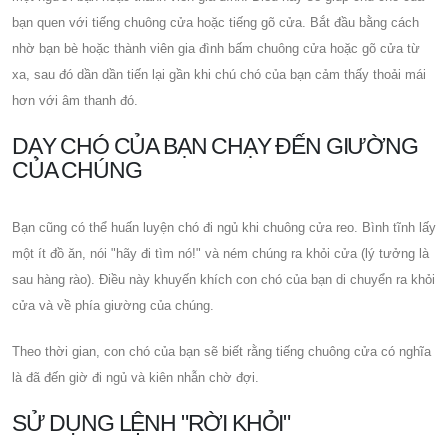
bạn quen với tiếng chuông cửa hoặc tiếng gõ cửa. Bắt đầu bằng cách
nhờ bạn bè hoặc thành viên gia đình bấm chuông cửa hoặc gõ cửa từ
xa, sau đó dần dần tiến lại gần khi chú chó của bạn cảm thấy thoải mái
hơn với âm thanh đó.
DẠY CHÓ CỦA BẠN CHẠY ĐẾN GIƯỜNG
CỦA CHÚNG
Bạn cũng có thể huấn luyện chó đi ngủ khi chuông cửa reo. Bình tĩnh lấy
một ít đồ ăn, nói "hãy đi tìm nó!" và ném chúng ra khỏi cửa (lý tưởng là
sau hàng rào). Điều này khuyến khích con chó của bạn di chuyển ra khỏi
cửa và về phía giường của chúng.
Theo thời gian, con chó của bạn sẽ biết rằng tiếng chuông cửa có nghĩa
là đã đến giờ đi ngủ và kiên nhẫn chờ đợi.
SỬ DỤNG LỆNH "RỜI KHỎI"