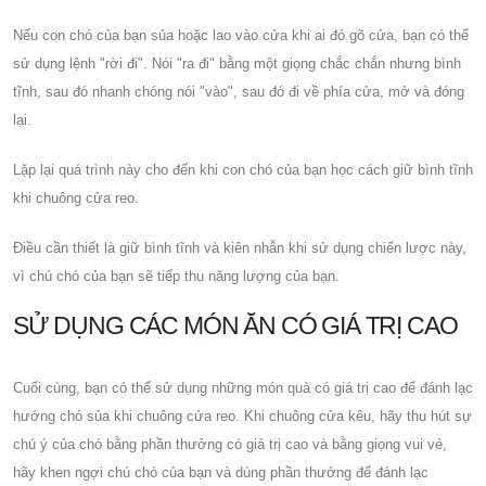
Nếu con chó của bạn sủa hoặc lao vào cửa khi ai đó gõ cửa, bạn có thể
sử dụng lệnh "rời đi". Nói "ra đi" bằng một giọng chắc chắn nhưng bình
tĩnh, sau đó nhanh chóng nói "vào", sau đó đi về phía cửa, mở và đóng
lại.
Lặp lại quá trình này cho đến khi con chó của bạn học cách giữ bình tĩnh
khi chuông cửa reo.
Điều cần thiết là giữ bình tĩnh và kiên nhẫn khi sử dụng chiến lược này,
vì chú chó của bạn sẽ tiếp thu năng lượng của bạn.
SỬ DỤNG CÁC MÓN ĂN CÓ GIÁ TRỊ CAO
Cuối cùng, bạn có thể sử dụng những món quà có giá trị cao để đánh lạc
hướng chó sủa khi chuông cửa reo. Khi chuông cửa kêu, hãy thu hút sự
chú ý của chó bằng phần thưởng có giá trị cao và bằng giọng vui vẻ,
hãy khen ngợi chú chó của bạn và dùng phần thưởng để đánh lạc