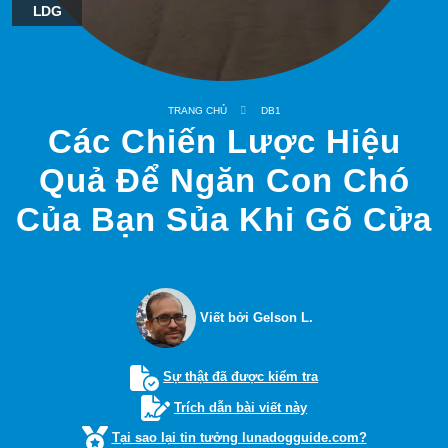
LDG
TRANG CHỦ
DB1
Các Chiến Lược Hiệu
Quả Để Ngăn Con Chó
Của Bạn Sủa Khi Gõ Cửa
Viết bởi Gelson L.
Sự thật đã được kiểm tra
Trích dẫn bài viết này
Tại sao lại tin tưởng lunadogguide.com?