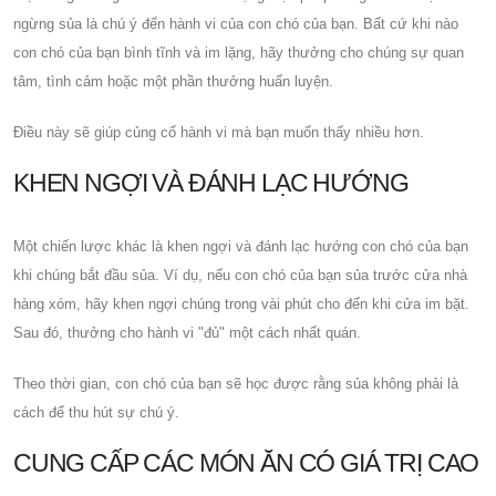
ngừng sủa là chú ý đến hành vi của con chó của bạn. Bất cứ khi nào
con chó của bạn bình tĩnh và im lặng, hãy thưởng cho chúng sự quan
tâm, tình cảm hoặc một phần thưởng huấn luyện.
Điều này sẽ giúp củng cố hành vi mà bạn muốn thấy nhiều hơn.
KHEN NGỢI VÀ ĐÁNH LẠC HƯỚNG
Một chiến lược khác là khen ngợi và đánh lạc hướng con chó của bạn
khi chúng bắt đầu sủa. Ví dụ, nếu con chó của bạn sủa trước cửa nhà
hàng xóm, hãy khen ngợi chúng trong vài phút cho đến khi cửa im bặt.
Sau đó, thưởng cho hành vi "đủ" một cách nhất quán.
Theo thời gian, con chó của bạn sẽ học được rằng sủa không phải là
cách để thu hút sự chú ý.
CUNG CẤP CÁC MÓN ĂN CÓ GIÁ TRỊ CAO