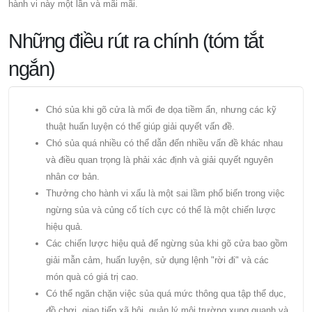
hành vi này một lần và mãi mãi.
Những điều rút ra chính (tóm tắt
ngắn)
Chó sủa khi gõ cửa là mối đe dọa tiềm ẩn, nhưng các kỹ
thuật huấn luyện có thể giúp giải quyết vấn đề.
Chó sủa quá nhiều có thể dẫn đến nhiều vấn đề khác nhau
và điều quan trọng là phải xác định và giải quyết nguyên
nhân cơ bản.
Thưởng cho hành vi xấu là một sai lầm phổ biến trong việc
ngừng sủa và củng cố tích cực có thể là một chiến lược
hiệu quả.
Các chiến lược hiệu quả để ngừng sủa khi gõ cửa bao gồm
giải mẫn cảm, huấn luyện, sử dụng lệnh "rời đi" và các
món quà có giá trị cao.
Có thể ngăn chặn việc sủa quá mức thông qua tập thể dục,
đồ chơi, giao tiếp xã hội, quản lý môi trường xung quanh và