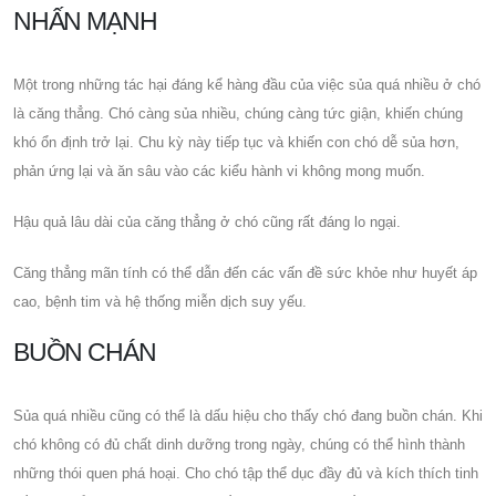
NHẤN MẠNH
Một trong những tác hại đáng kể hàng đầu của việc sủa quá nhiều ở chó
là căng thẳng. Chó càng sủa nhiều, chúng càng tức giận, khiến chúng
khó ổn định trở lại. Chu kỳ này tiếp tục và khiến con chó dễ sủa hơn,
phản ứng lại và ăn sâu vào các kiểu hành vi không mong muốn.
Hậu quả lâu dài của căng thẳng ở chó cũng rất đáng lo ngại.
Căng thẳng mãn tính có thể dẫn đến các vấn đề sức khỏe như huyết áp
cao, bệnh tim và hệ thống miễn dịch suy yếu.
BUỒN CHÁN
Sủa quá nhiều cũng có thể là dấu hiệu cho thấy chó đang buồn chán. Khi
chó không có đủ chất dinh dưỡng trong ngày, chúng có thể hình thành
những thói quen phá hoại. Cho chó tập thể dục đầy đủ và kích thích tinh