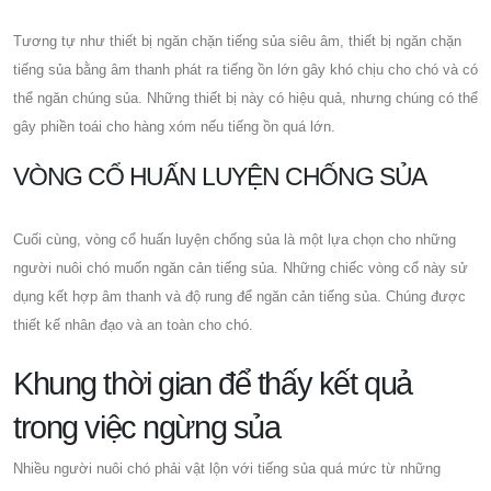
Tương tự như thiết bị ngăn chặn tiếng sủa siêu âm, thiết bị ngăn chặn
tiếng sủa bằng âm thanh phát ra tiếng ồn lớn gây khó chịu cho chó và có
thể ngăn chúng sủa. Những thiết bị này có hiệu quả, nhưng chúng có thể
gây phiền toái cho hàng xóm nếu tiếng ồn quá lớn.
VÒNG CỔ HUẤN LUYỆN CHỐNG SỦA
Cuối cùng, vòng cổ huấn luyện chống sủa là một lựa chọn cho những
người nuôi chó muốn ngăn cản tiếng sủa. Những chiếc vòng cổ này sử
dụng kết hợp âm thanh và độ rung để ngăn cản tiếng sủa. Chúng được
thiết kế nhân đạo và an toàn cho chó.
Khung thời gian để thấy kết quả
trong việc ngừng sủa
Nhiều người nuôi chó phải vật lộn với tiếng sủa quá mức từ những