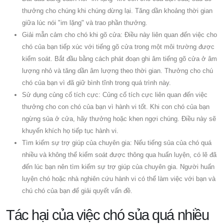
thưởng cho chúng khi chúng dừng lại. Tăng dần khoảng thời gian
giữa lúc nói "im lặng" và trao phần thưởng.
Giải mẫn cảm cho chó khi gõ cửa: Điều này liên quan đến việc cho
chó của bạn tiếp xúc với tiếng gõ cửa trong một môi trường được
kiểm soát. Bắt đầu bằng cách phát đoạn ghi âm tiếng gõ cửa ở âm
lượng nhỏ và tăng dần âm lượng theo thời gian. Thưởng cho chú
chó của bạn vì đã giữ bình tĩnh trong quá trình này.
Sử dụng củng cố tích cực: Củng cố tích cực liên quan đến việc
thưởng cho con chó của bạn vì hành vi tốt. Khi con chó của bạn
ngừng sủa ở cửa, hãy thưởng hoặc khen ngợi chúng. Điều này sẽ
khuyến khích họ tiếp tục hành vi.
Tìm kiếm sự trợ giúp của chuyên gia: Nếu tiếng sủa của chó quá
nhiều và không thể kiểm soát được thông qua huấn luyện, có lẽ đã
đến lúc bạn nên tìm kiếm sự trợ giúp của chuyên gia. Người huấn
luyện chó hoặc nhà nghiên cứu hành vi có thể làm việc với bạn và
chú chó của bạn để giải quyết vấn đề.
Tác hại của việc chó sủa quá nhiều