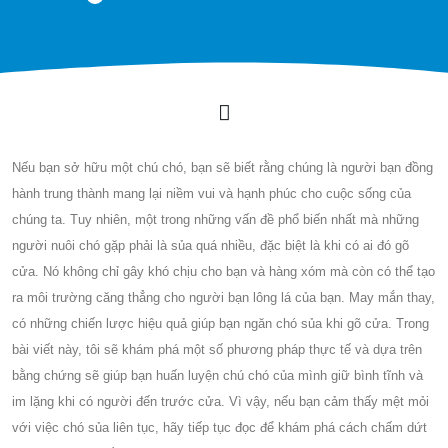
Nếu bạn sở hữu một chú chó, bạn sẽ biết rằng chúng là người bạn đồng
hành trung thành mang lại niềm vui và hạnh phúc cho cuộc sống của
chúng ta. Tuy nhiên, một trong những vấn đề phổ biến nhất mà những
người nuôi chó gặp phải là sủa quá nhiều, đặc biệt là khi có ai đó gõ
cửa. Nó không chỉ gây khó chịu cho bạn và hàng xóm mà còn có thể tạo
ra môi trường căng thẳng cho người bạn lông lá của bạn. May mắn thay,
có những chiến lược hiệu quả giúp bạn ngăn chó sủa khi gõ cửa. Trong
bài viết này, tôi sẽ khám phá một số phương pháp thực tế và dựa trên
bằng chứng sẽ giúp bạn huấn luyện chú chó của mình giữ bình tĩnh và
im lặng khi có người đến trước cửa. Vì vậy, nếu bạn cảm thấy mệt mỏi
với việc chó sủa liên tục, hãy tiếp tục đọc để khám phá cách chấm dứt