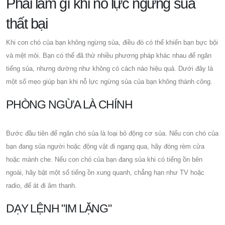
Phải làm gì khi nỗ lực ngừng sủa
thất bại
Khi con chó của bạn không ngừng sủa, điều đó có thể khiến bạn bực bội
và mệt mỏi. Bạn có thể đã thử nhiều phương pháp khác nhau để ngăn
tiếng sủa, nhưng dường như không có cách nào hiệu quả. Dưới đây là
một số mẹo giúp bạn khi nỗ lực ngừng sủa của bạn không thành công.
PHÒNG NGỪA LÀ CHÍNH
Bước đầu tiên để ngăn chó sủa là loại bỏ động cơ sủa. Nếu con chó của
bạn đang sủa người hoặc động vật đi ngang qua, hãy đóng rèm cửa
hoặc mành che. Nếu con chó của bạn đang sủa khi có tiếng ồn bên
ngoài, hãy bật một số tiếng ồn xung quanh, chẳng hạn như TV hoặc
radio, để át đi âm thanh.
DẠY LỆNH "IM LẶNG"