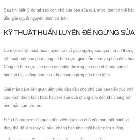
Sau khi biết lý do tại sao con chó của bạn sủa quá mức, bạn có thể bắt
đầu giải quyết nguyên nhân cơ bản.
KỸ THUẬT HUẤN LUYỆN ĐỂ NGỪNG SỦA
Có một số kỹ thuật huấn luyện có thể giúp ngừng sủa quá mức. Những
kỹ thuật này bao gồm củng cố tích cực, giải mẫn cảm và phản điều hòa.
Củng cố tích cực liên quan đến việc thưởng cho con chó của bạn vì
hành vi tốt, chẳng hạn như khi chúng ngừng sủa theo lệnh.
Giải mẫn cảm liên quan đến việc dần dần cho chó của bạn tiếp xúc với
các kích thích kích hoạt hành vi sủa của chúng cho đến khi chúng trở
nên mẫn cảm với nó.
Điều hòa ngược liên quan đến việc dạy con chó của bạn một hành vi
thay thế để làm thay vì sủa, chẳng hạn như ngồi hoặc nằm xuống.