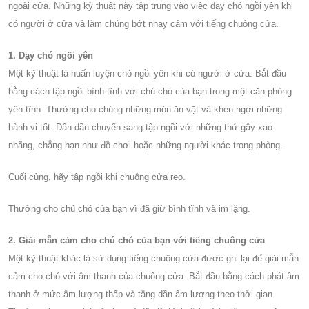
ngoài cửa. Những kỹ thuật này tập trung vào việc dạy chó ngồi yên khi
có người ở cửa và làm chúng bớt nhạy cảm với tiếng chuông cửa.
1. Dạy chó ngồi yên
Một kỹ thuật là huấn luyện chó ngồi yên khi có người ở cửa. Bắt đầu
bằng cách tập ngồi bình tĩnh với chú chó của bạn trong một căn phòng
yên tĩnh. Thưởng cho chúng những món ăn vặt và khen ngợi những
hành vi tốt. Dần dần chuyển sang tập ngồi với những thứ gây xao
nhãng, chẳng hạn như đồ chơi hoặc những người khác trong phòng.
Cuối cùng, hãy tập ngồi khi chuông cửa reo.
Thưởng cho chú chó của bạn vì đã giữ bình tĩnh và im lặng.
2. Giải mẫn cảm cho chú chó của bạn với tiếng chuông cửa
Một kỹ thuật khác là sử dụng tiếng chuông cửa được ghi lại để giải mẫn
cảm cho chó với âm thanh của chuông cửa. Bắt đầu bằng cách phát âm
thanh ở mức âm lượng thấp và tăng dần âm lượng theo thời gian.