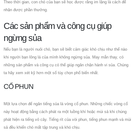
Theo thời gian, con chó của bạn sẽ học được rằng im lặng là cách để
nhận được phần thưởng.
Các sản phẩm và công cụ giúp
ngừng sủa
Nếu bạn là người nuôi chó, bạn sẽ biết cảm giác khó chịu như thế nào
khi người bạn lông lá của mình không ngừng sủa. May mắn thay, có
những sản phẩm và công cụ có thể giúp ngăn chặn hành vi sủa. Chúng
ta hãy xem xét kỹ hơn một số tùy chọn phổ biến nhất.
CỔ PHUN
Một lựa chọn để ngăn tiếng sủa là vòng cổ phun. Những chiếc vòng cổ
này hoạt động bằng cách phát ra một luồng khí hoặc mùi sả khi chúng
phát hiện ra tiếng vỏ cây. Tiếng rít của vòi phun, tiếng phun mạnh và mùi
sả đều khiến chó mất tập trung và khó chịu.