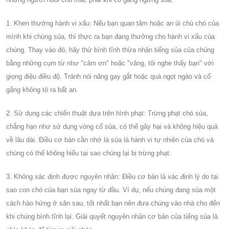
1. Khen thưởng hành vi xấu: Nếu bạn quan tâm hoặc an ủi chú chó của
mình khi chúng sủa, thì thực ra bạn đang thưởng cho hành vi xấu của
chúng. Thay vào đó, hãy thử bình tĩnh thừa nhận tiếng sủa của chúng
bằng những cụm từ như "cảm ơn" hoặc "vâng, tôi nghe thấy bạn" với
giọng điệu điều độ. Tránh nói năng gay gắt hoặc quá ngọt ngào và cố
gắng không tỏ ra bất an.
2. Sử dụng các chiến thuật dựa trên hình phạt: Trừng phạt chó sủa,
chẳng hạn như sử dụng vòng cổ sủa, có thể gây hại và không hiệu quả
về lâu dài. Điều cơ bản cần nhớ là sủa là hành vi tự nhiên của chó và
chúng có thể không hiểu tại sao chúng lại bị trừng phạt.
3. Không xác định được nguyên nhân: Điều cơ bản là xác định lý do tại
sao con chó của bạn sủa ngay từ đầu. Ví dụ, nếu chúng đang sủa một
cách hào hứng ở sân sau, tốt nhất bạn nên đưa chúng vào nhà cho đến
khi chúng bình tĩnh lại. Giải quyết nguyên nhân cơ bản của tiếng sủa là