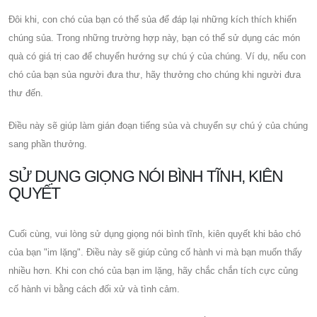
Đôi khi, con chó của bạn có thể sủa để đáp lại những kích thích khiến
chúng sủa. Trong những trường hợp này, bạn có thể sử dụng các món
quà có giá trị cao để chuyển hướng sự chú ý của chúng. Ví dụ, nếu con
chó của bạn sủa người đưa thư, hãy thưởng cho chúng khi người đưa
thư đến.
Điều này sẽ giúp làm gián đoạn tiếng sủa và chuyển sự chú ý của chúng
sang phần thưởng.
SỬ DỤNG GIỌNG NÓI BÌNH TĨNH, KIÊN
QUYẾT
Cuối cùng, vui lòng sử dụng giọng nói bình tĩnh, kiên quyết khi bảo chó
của bạn "im lặng". Điều này sẽ giúp củng cố hành vi mà bạn muốn thấy
nhiều hơn. Khi con chó của bạn im lặng, hãy chắc chắn tích cực củng
cố hành vi bằng cách đối xử và tình cảm.