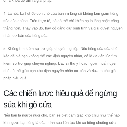
chìa khóa để tìm ra giải pháp.
4. La hét: La hét để con chó của bạn im lặng sẽ không làm giảm tiếng
sủa của chúng. Trên thực tế, nó có thể chỉ khiến họ lo lắng hoặc căng
thẳng hơn. Thay vào đó, hãy cố gắng giữ bình tĩnh và giải quyết nguyên
nhân cơ bản của tiếng sủa.
5. Không tìm kiếm sự trợ giúp chuyên nghiệp: Nếu tiếng sủa của chó
kéo dài và bạn không thể xác định nguyên nhân, có lẽ đã đến lúc tìm
kiếm sự trợ giúp chuyên nghiệp. Bác sĩ thú y hoặc người huấn luyện
chó có thể giúp bạn xác định nguyên nhân cơ bản và đưa ra các giải
pháp hiệu quả.
Các chiến lược hiệu quả để ngừng
sủa khi gõ cửa
Nếu bạn là người nuôi chó, bạn sẽ biết cảm giác khó chịu như thế nào
khi người bạn lông lá của mình sủa liên tục khi có tiếng chuông cửa