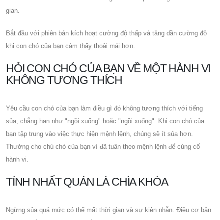
gian.
Bắt đầu với phiên bản kích hoạt cường độ thấp và tăng dần cường độ
khi con chó của bạn cảm thấy thoải mái hơn.
HỎI CON CHÓ CỦA BẠN VỀ MỘT HÀNH VI
KHÔNG TƯƠNG THÍCH
Yêu cầu con chó của bạn làm điều gì đó không tương thích với tiếng
sủa, chẳng hạn như "ngồi xuống" hoặc "ngồi xuống". Khi con chó của
bạn tập trung vào việc thực hiện mệnh lệnh, chúng sẽ ít sủa hơn.
Thưởng cho chú chó của bạn vì đã tuân theo mệnh lệnh để củng cố
hành vi.
TÍNH NHẤT QUÁN LÀ CHÌA KHÓA
Ngừng sủa quá mức có thể mất thời gian và sự kiên nhẫn. Điều cơ bản