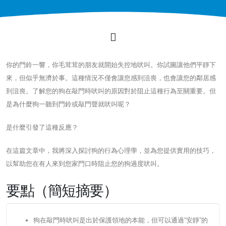
你的門鈴一響，你毛茸茸的朋友就開始失控地吠叫。你試圖讓他們平靜下
來，但似乎無濟於事。這種情況不僅會讓您感到沮喪，也會讓您的鄰居感
到沮喪。了解您的狗在敲門時吠叫的原因對於阻止這種行為至關重要。但
是為什麼狗一聽到門鈴或敲門聲就吠叫呢？
是什麼引發了這種反應？
在這篇文章中，我將深入探討狗的行為心理學，並為您提供實用的技巧，
以幫助您在有人來到您家門口時阻止您的狗過度吠叫。
要點（簡短摘要）
狗在敲門時吠叫是出於保護領地的本能，但可以通過“安靜”的