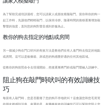
讓家人模擬敲門
為了幫助完成培訓過程，您可以請家人或朋友模擬敲門。當你和你的狗一
起工作時，先讓他們輕輕敲門，以保持冷靜。隨著時間的推移逐漸增加敲
擊聲的強度，直到您的狗對聲音感到舒服為止。
教你的狗去指定的地點或房間
另一個減少狗在門口吠叫的有效方法是教他們在有人進門時去指定的地點
或房間。這可以是板條箱、床或您的狗感覺舒適的任何其他區域。
從教你的狗按照命令去現場開始，然後逐漸將門鈴或敲門聲融入訓練中。
阻止狗在敲門時吠叫的有效訓練技
巧
每當有人敲門時，您是否厭倦了您的狗不停地吠叫？這會讓您和您毛茸茸
的朋友都感到沮喪。幸運的是，有幾種有效的訓練技巧可以幫助您阻止您