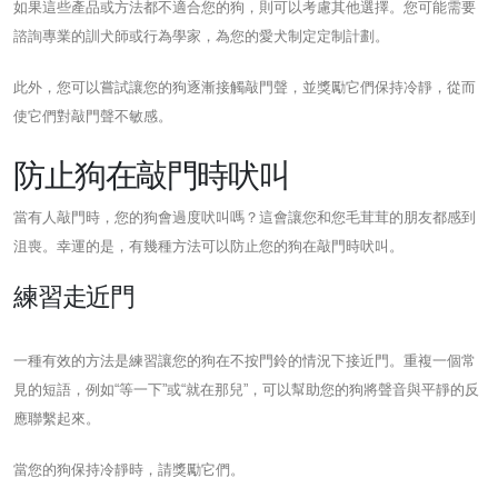
如果這些產品或方法都不適合您的狗，則可以考慮其他選擇。您可能需要
諮詢專業的訓犬師或行為學家，為您的愛犬制定定制計劃。
此外，您可以嘗試讓您的狗逐漸接觸敲門聲，並獎勵它們保持冷靜，從而
使它們對敲門聲不敏感。
防止狗在敲門時吠叫
當有人敲門時，您的狗會過度吠叫嗎？這會讓您和您毛茸茸的朋友都感到
沮喪。幸運的是，有幾種方法可以防止您的狗在敲門時吠叫。
練習走近門
一種有效的方法是練習讓您的狗在不按門鈴的情況下接近門。重複一個常
見的短語，例如“等一下”或“就在那兒”，可以幫助您的狗將聲音與平靜的反
應聯繫起來。
當您的狗保持冷靜時，請獎勵它們。