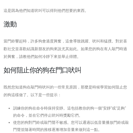
這是因為他們知道吠叫可以得到他們想要的東西。
激動
當門鈴響起時，許多狗會過度興奮，這會導致跳躍、吠叫和猛撲。對於喜
歡社交並喜歡結識新朋友的狗來說尤其如此。如果您的狗在有人敲門時過
於興奮，請教他們如何冷靜下來並舉止得體。
如何阻止你的狗在門口吠叫
既然您知道狗在敲門時吠叫的一些常見原因，那麼是時候學習如何阻止您
的狗這樣做了。以下是一些提示：
訓練你的狗在命令時保持安靜。這包括教你的狗一個“安靜”或“足夠”
的命令，並在它們停止吠叫時獎勵它們。
使您的狗對門鈴或敲門聲不敏感。您可以通過以低音量播放門鈴或敲
門聲並隨著時間的推移逐漸增加音量來做到這一點。