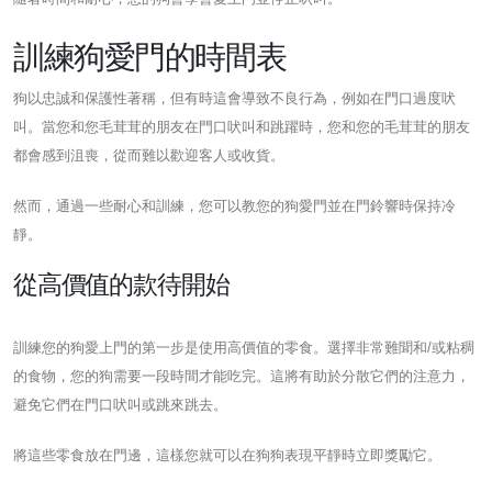
訓練狗愛門的時間表
狗以忠誠和保護性著稱，但有時這會導致不良行為，例如在門口過度吠
叫。當您和您毛茸茸的朋友在門口吠叫和跳躍時，您和您的毛茸茸的朋友
都會感到沮喪，從而難以歡迎客人或收貨。
然而，通過一些耐心和訓練，您可以教您的狗愛門並在門鈴響時保持冷
靜。
從高價值的款待開始
訓練您的狗愛上門的第一步是使用高價值的零食。選擇非常難聞和/或粘稠
的食物，您的狗需要一段時間才能吃完。這將有助於分散它們的注意力，
避免它們在門口吠叫或跳來跳去。
將這些零食放在門邊，這樣您就可以在狗狗表現平靜時立即獎勵它。