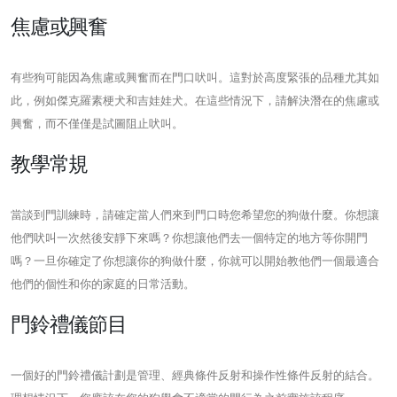
焦慮或興奮
有些狗可能因為焦慮或興奮而在門口吠叫。這對於高度緊張的品種尤其如
此，例如傑克羅素梗犬和吉娃娃犬。在這些情況下，請解決潛在的焦慮或
興奮，而不僅僅是試圖阻止吠叫。
教學常規
當談到門訓練時，請確定當人們來到門口時您希望您的狗做什麼。你想讓
他們吠叫一次然後安靜下來嗎？你想讓他們去一個特定的地方等你開門
嗎？一旦你確定了你想讓你的狗做什麼，你就可以開始教他們一個最適合
他們的個性和你的家庭的日常活動。
門鈴禮儀節目
一個好的門鈴禮儀計劃是管理、經典條件反射和操作性條件反射的結合。