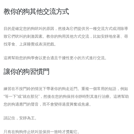
教你的狗其他交流方式
目的是確定您的狗吠叫的原因，然後為它們提供另一種交流方式或消除導
致它們吠叫的刺激因素。教你的狗用其他方式交流，比如安靜地坐著、尋
找零食、上床睡覺或表演把戲。
這將幫助您的狗學會以更合適且干擾性更小的方式進行交流。
讓你的狗習慣門
練習在不按門鈴的情況下帶著你的狗走近門。重複一個常用的短語，例如
“等一下”或“就在那兒”，然後在您的狗保持冷靜時對其進行治療。這將幫助
您的狗適應門的聲音，而不會變得過度興奮或焦慮。
請記住，安靜為王。
只有在狗狗停止吠叫並保持一致時才獎勵它。