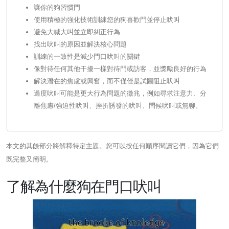
讓你的狗習慣門
使用積極的強化技術訓練您的狗喜歡門並停止吠叫
避免大喊大叫並立即糾正行為
找出吠叫的原因並解決核心問題
訓練的一致性是減少門口吠叫的關鍵
像對待任何其他干擾一樣對待門或訪客，並獎勵良好的行為
解決潛在的焦慮或興奮，而不僅僅是試圖阻止吠叫
過度吠叫可能是更大行為問題的徵兆，例如尋求注意力、分
離焦慮/強迫性吠叫、挫折誘發的吠叫、問候吠叫或無聊。
本文的其餘部分將解釋特定主題。您可以按任何順序閱讀它們，因為它們
既完整又簡明。
了解為什麼狗在門口吠叫