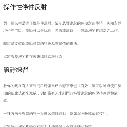
操作性條件反射
另一種技術是操作性條件反射。這涉及獎勵您的狗做對的事情，例如安靜
地坐在門口。獎勵可以是玩具、遊戲或款待——無論您的狗想為之工作。
關鍵是要確保獎勵是您的狗認為有價值的東西。
這將激勵您的狗在未來繼續這種行為。
鎮靜練習
教你的狗在有人來到門口時讓自己冷靜下來也很有效。這可以通過使用積
極的強化技術來完成，例如當有人來到門口時獎勵您的狗保持冷靜和放
鬆。
一種方法是與您的狗一起練習鎮靜運動，例如深呼吸或放鬆技巧。
這將幫助您的狗學會在壓力大的情況下保持冷靜和放鬆。