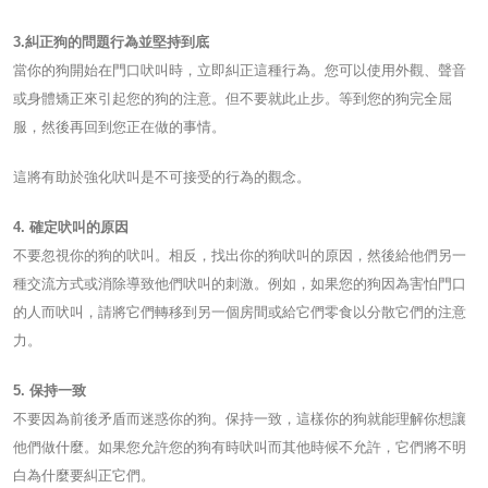
3.糾正狗的問題行為並堅持到底
當你的狗開始在門口吠叫時，立即糾正這種行為。您可以使用外觀、聲音
或身體矯正來引起您的狗的注意。但不要就此止步。等到您的狗完全屈
服，然後再回到您正在做的事情。
這將有助於強化吠叫是不可接受的行為的觀念。
4. 確定吠叫的原因
不要忽視你的狗的吠叫。相反，找出你的狗吠叫的原因，然後給他們另一
種交流方式或消除導致他們吠叫的刺激。例如，如果您的狗因為害怕門口
的人而吠叫，請將它們轉移到另一個房間或給它們零食以分散它們的注意
力。
5. 保持一致
不要因為前後矛盾而迷惑你的狗。保持一致，這樣你的狗就能理解你想讓
他們做什麼。如果您允許您的狗有時吠叫而其他時候不允許，它們將不明
白為什麼要糾正它們。