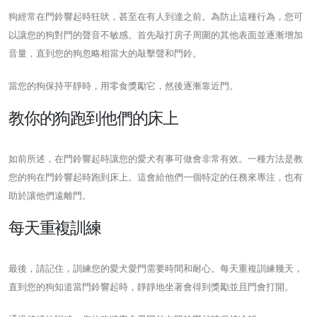
狗經常在門鈴響起時狂吠，甚至在有人到達之前。為防止這種行為，您可
以讓您的狗對門的聲音不敏感。首先敲打房子周圍的其他表面並逐漸增加
音量，直到您的狗忽略相當大的敲擊聲和門鈴。
當您的狗保持平靜時，用零食獎勵它，然後逐漸靠近門。
教你的狗跑到他們的床上
如前所述，在門鈴響起時讓您的愛犬有事可做會非常有效。一種方法是教
您的狗在門鈴響起時跑到床上。這會給他們一個特定的任務來專注，也有
助於讓他們遠離門。
每天重複訓練
最後，請記住，訓練您的愛犬愛門需要時間和耐心。每天重複訓練幾天，
直到您的狗知道當門鈴響起時，靜靜地坐著會得到獎勵並且門會打開。