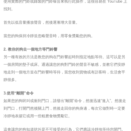
使用實際的門鈴或錄製的門鈴噪音來執行此操作，這很容易在 YouTube 上
找到。
首先以低音量播放聲音，然後逐漸增大音量。
當您的狗保持冷靜並忽略聲音時，用零食獎勵您的狗。
2. 教你的狗去一個地方等門鈴響
另一種有效的方法是教您的狗在門鈴響起時到指定地點等待。這可以是另
一個房間的墊子或床。通過讓您的狗對門鈴的聲音不敏感，並教它們安靜
地走到一個地方並在門鈴響時等待，當您收到貨物或有訪客時，生活會平
靜很多。
3.使用“離開”命令
如果您的狗吠叫或衝到門口，請發出“離開”命令，然後迅速“進入”。然後走
到門口，打開門然後關上門，然後走回你的狗身邊，每次它做對時一定要
冷靜地表揚它或用一些粗磨食物獎勵它。
這會讓您的狗知道吠叫是不可接受的行為，它們應該冷靜地等待您開門。