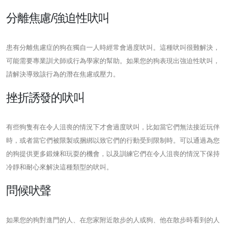
分離焦慮/強迫性吠叫
患有分離焦慮症的狗在獨自一人時經常會過度吠叫。這種吠叫很難解決，
可能需要專業訓犬師或行為學家的幫助。如果您的狗表現出強迫性吠叫，
請解決導致該行為的潛在焦慮或壓力。
挫折誘發的吠叫
有些狗隻有在令人沮喪的情況下才會過度吠叫，比如當它們無法接近玩伴
時，或者當它們被限製或捆綁以致它們的行動受到限制時。可以通過為您
的狗提供更多鍛煉和玩耍的機會，以及訓練它們在令人沮喪的情況下保持
冷靜和耐心來解決這種類型的吠叫。
問候吠聲
如果您的狗對進門的人、在您家附近散步的人或狗、他在散步時看到的人