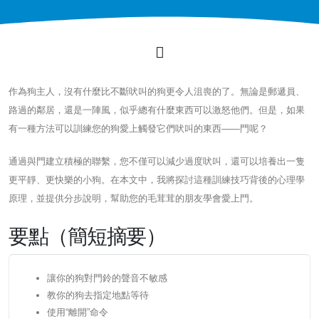
作為狗主人，沒有什麼比不斷吠叫的狗更令人沮喪的了。無論是郵遞員、
路過的鄰居，還是一陣風，似乎總有什麼東西可以激怒他們。但是，如果
有一種方法可以訓練您的狗愛上觸發它們吠叫的東西——門呢？
通過與門建立積極的聯繫，您不僅可以減少過度吠叫，還可以培養出一隻
更平靜、更快樂的小狗。在本文中，我將探討這種訓練技巧背後的心理學
原理，並提供分步說明，幫助您的毛茸茸的朋友學會愛上門。
要點（簡短摘要）
讓你的狗對門鈴的聲音不敏感
教你的狗去指定地點等待
使用“離開”命令