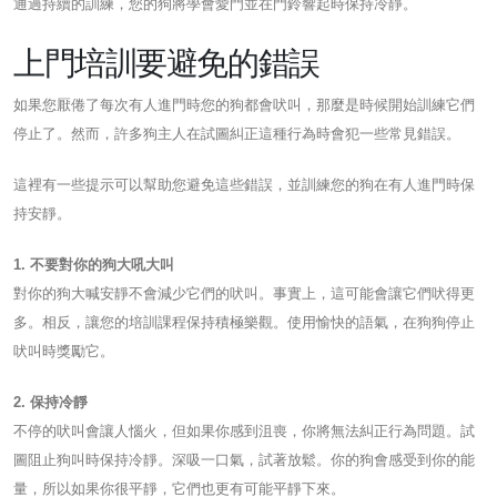
通過持續的訓練，您的狗將學會愛門並在門鈴響起時保持冷靜。
上門培訓要避免的錯誤
如果您厭倦了每次有人進門時您的狗都會吠叫，那麼是時候開始訓練它們
停止了。然而，許多狗主人在試圖糾正這種行為時會犯一些常見錯誤。
這裡有一些提示可以幫助您避免這些錯誤，並訓練您的狗在有人進門時保
持安靜。
1. 不要對你的狗大吼大叫
對你的狗大喊安靜不會減少它們的吠叫。事實上，這可能會讓它們吠得更
多。相反，讓您的培訓課程保持積極樂觀。使用愉快的語氣，在狗狗停止
吠叫時獎勵它。
2. 保持冷靜
不停的吠叫會讓人惱火，但如果你感到沮喪，你將無法糾正行為問題。試
圖阻止狗叫時保持冷靜。深吸一口氣，試著放鬆。你的狗會感受到你的能
量，所以如果你很平靜，它們也更有可能平靜下來。