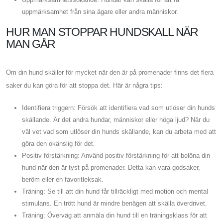
uppmärksamhet från sina ägare eller andra människor.
HUR MAN STOPPAR HUNDSKALL NÄR
MAN GÅR
Om din hund skäller för mycket när den är på promenader finns det flera
saker du kan göra för att stoppa det. Här är några tips:
Identifiera triggern: Försök att identifiera vad som utlöser din hunds
skällande. Är det andra hundar, människor eller höga ljud? När du
väl vet vad som utlöser din hunds skällande, kan du arbeta med att
göra den okänslig för det.
Positiv förstärkning: Använd positiv förstärkning för att belöna din
hund när den är tyst på promenader. Detta kan vara godsaker,
beröm eller en favoritleksak.
Träning: Se till att din hund får tillräckligt med motion och mental
stimulans. En trött hund är mindre benägen att skälla överdrivet.
Träning: Överväg att anmäla din hund till en träningsklass för att