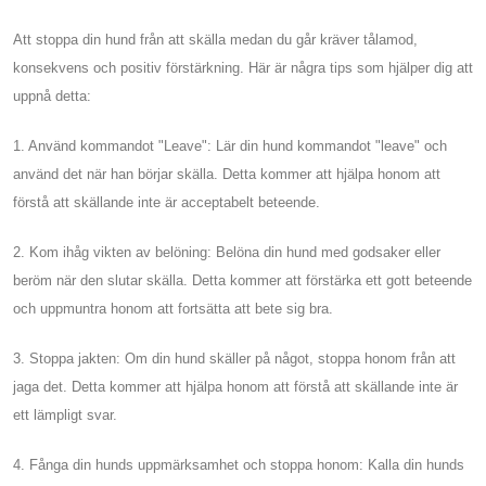
Att stoppa din hund från att skälla medan du går kräver tålamod,
konsekvens och positiv förstärkning. Här är några tips som hjälper dig att
uppnå detta:
1. Använd kommandot "Leave": Lär din hund kommandot "leave" och
använd det när han börjar skälla. Detta kommer att hjälpa honom att
förstå att skällande inte är acceptabelt beteende.
2. Kom ihåg vikten av belöning: Belöna din hund med godsaker eller
beröm när den slutar skälla. Detta kommer att förstärka ett gott beteende
och uppmuntra honom att fortsätta att bete sig bra.
3. Stoppa jakten: Om din hund skäller på något, stoppa honom från att
jaga det. Detta kommer att hjälpa honom att förstå att skällande inte är
ett lämpligt svar.
4. Fånga din hunds uppmärksamhet och stoppa honom: Kalla din hunds