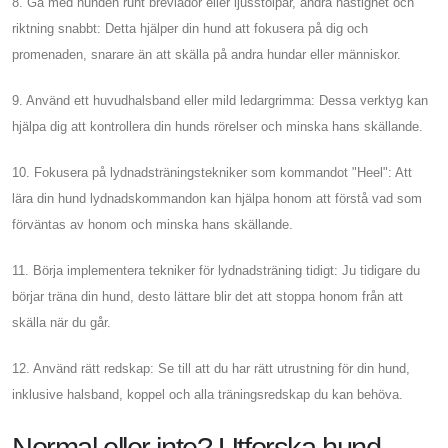
8. Gå med hunden runt brevlådor eller ljusstolpar, ändra hastighet och
riktning snabbt: Detta hjälper din hund att fokusera på dig och
promenaden, snarare än att skälla på andra hundar eller människor.
9. Använd ett huvudhalsband eller mild ledargrimma: Dessa verktyg kan
hjälpa dig att kontrollera din hunds rörelser och minska hans skällande.
10. Fokusera på lydnadsträningstekniker som kommandot "Heel": Att
lära din hund lydnadskommandon kan hjälpa honom att förstå vad som
förväntas av honom och minska hans skällande.
11. Börja implementera tekniker för lydnadsträning tidigt: Ju tidigare du
börjar träna din hund, desto lättare blir det att stoppa honom från att
skälla när du går.
12. Använd rätt redskap: Se till att du har rätt utrustning för din hund,
inklusive halsband, koppel och alla träningsredskap du kan behöva.
Normal eller inte? Utforska hund