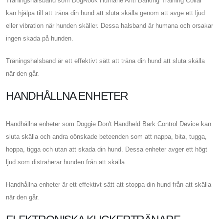
Träningshalsband som DogRook Humane Anti Barking Training Collar
kan hjälpa till att träna din hund att sluta skälla genom att avge ett ljud
eller vibration när hunden skäller. Dessa halsband är humana och orsakar
ingen skada på hunden.
Träningshalsband är ett effektivt sätt att träna din hund att sluta skälla
när den går.
HANDHÅLLNA ENHETER
Handhållna enheter som Doggie Don't Handheld Bark Control Device kan
sluta skälla och andra oönskade beteenden som att nappa, bita, tugga,
hoppa, tigga och utan att skada din hund. Dessa enheter avger ett högt
ljud som distraherar hunden från att skälla.
Handhållna enheter är ett effektivt sätt att stoppa din hund från att skälla
när den går.