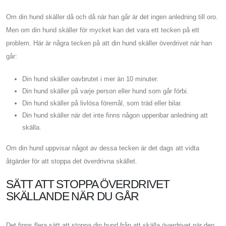
Om din hund skäller då och då när han går är det ingen anledning till oro.
Men om din hund skäller för mycket kan det vara ett tecken på ett
problem. Här är några tecken på att din hund skäller överdrivet när han
går:
Din hund skäller oavbrutet i mer än 10 minuter.
Din hund skäller på varje person eller hund som går förbi.
Din hund skäller på livlösa föremål, som träd eller bilar.
Din hund skäller när det inte finns någon uppenbar anledning att
skälla.
Om din hund uppvisar något av dessa tecken är det dags att vidta
åtgärder för att stoppa det överdrivna skället.
SÄTT ATT STOPPA ÖVERDRIVET
SKÄLLANDE NÄR DU GÅR
Det finns flera sätt att stoppa din hund från att skälla överdrivet när den