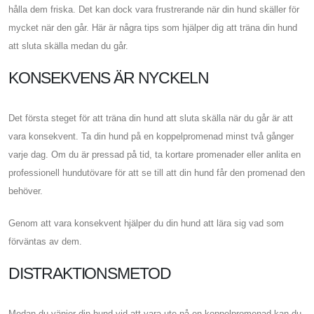
hålla dem friska. Det kan dock vara frustrerande när din hund skäller för
mycket när den går. Här är några tips som hjälper dig att träna din hund
att sluta skälla medan du går.
KONSEKVENS ÄR NYCKELN
Det första steget för att träna din hund att sluta skälla när du går är att
vara konsekvent. Ta din hund på en koppelpromenad minst två gånger
varje dag. Om du är pressad på tid, ta kortare promenader eller anlita en
professionell hundutövare för att se till att din hund får den promenad den
behöver.
Genom att vara konsekvent hjälper du din hund att lära sig vad som
förväntas av dem.
DISTRAKTIONSMETOD
Medan du vänjer din hund vid att vara ute på en koppelpromenad kan du