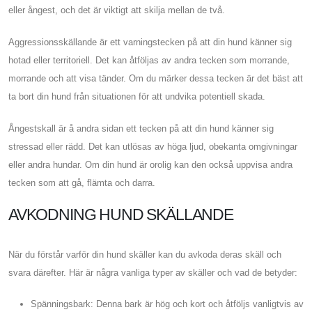
eller ångest, och det är viktigt att skilja mellan de två.
Aggressionsskällande är ett varningstecken på att din hund känner sig
hotad eller territoriell. Det kan åtföljas av andra tecken som morrande,
morrande och att visa tänder. Om du märker dessa tecken är det bäst att
ta bort din hund från situationen för att undvika potentiell skada.
Ångestskall är å andra sidan ett tecken på att din hund känner sig
stressad eller rädd. Det kan utlösas av höga ljud, obekanta omgivningar
eller andra hundar. Om din hund är orolig kan den också uppvisa andra
tecken som att gå, flämta och darra.
AVKODNING HUND SKÄLLANDE
När du förstår varför din hund skäller kan du avkoda deras skäll och
svara därefter. Här är några vanliga typer av skäller och vad de betyder:
Spänningsbark: Denna bark är hög och kort och åtföljs vanligtvis av