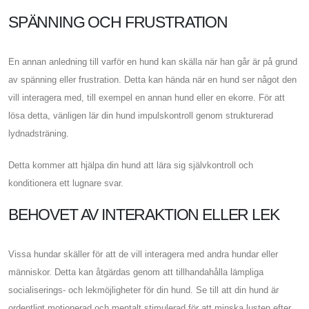
SPÄNNING OCH FRUSTRATION
En annan anledning till varför en hund kan skälla när han går är på grund
av spänning eller frustration. Detta kan hända när en hund ser något den
vill interagera med, till exempel en annan hund eller en ekorre. För att
lösa detta, vänligen lär din hund impulskontroll genom strukturerad
lydnadsträning.
Detta kommer att hjälpa din hund att lära sig självkontroll och
konditionera ett lugnare svar.
BEHOVET AV INTERAKTION ELLER LEK
Vissa hundar skäller för att de vill interagera med andra hundar eller
människor. Detta kan åtgärdas genom att tillhandahålla lämpliga
socialiserings- och lekmöjligheter för din hund. Se till att din hund är
ordentligt motionerad och mentalt stimulerad för att minska lusten efter