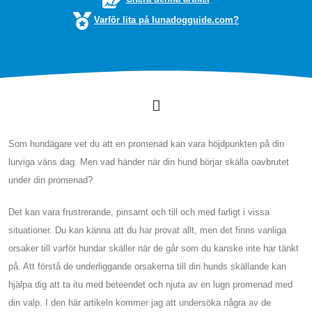
Varför lita på lunadogguide.com?
Som hundägare vet du att en promenad kan vara höjdpunkten på din
lurviga väns dag. Men vad händer när din hund börjar skälla oavbrutet
under din promenad?
Det kan vara frustrerande, pinsamt och till och med farligt i vissa
situationer. Du kan känna att du har provat allt, men det finns vanliga
orsaker till varför hundar skäller när de går som du kanske inte har tänkt
på. Att förstå de underliggande orsakerna till din hunds skällande kan
hjälpa dig att ta itu med beteendet och njuta av en lugn promenad med
din valp. I den här artikeln kommer jag att undersöka några av de