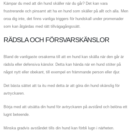
Kämpar du med att din hund skäller när du går? Det kan vara
frustrerande och pinsamt att ha en hund som skäller på allt och alla. Men
oroa dig inte, det finns vanliga triggers för hundskall under promenader
som kan åtgärdas med rätt tillvägagångssätt.
RÄDSLA OCH FÖRSVARSKÄNSLOR
Bland de vanligaste orsakerna till att en hund kan skälla när den går är
rädsla eller defensiva känslor. Detta kan hända när en hund stöter på
något nytt eller obekant, till exempel en främmande person eller djur.
Det bästa sättet att ta itu med detta är att göra din hund okänslig för
avtryckaren.
Börja med att utsätta din hund för avtryckaren på avstånd och belöna ett
lugnt beteende.
Minska gradvis avståndet tills din hund kan förbli lugn i närheten.