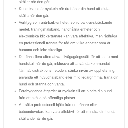
skäller när den går.
Konsekvens är nyckeln när du tränar din hund att sluta
skälla när den går.
Verktyg som anti-bark-enheter, sonic bark-avskräckande
medel, träningshalsband, handhållna enheter och
elektroniska klickertränare kan vara effektiva, men rådfråga
en professionell tränare för råd om vilka enheter som är
humana och icke-skadliga.
Det finns flera alternativa tillvägagångssätt för att ta itu med
hundskall när de går, inklusive att använda kommandot
'lämna', distraktionsmetoden, sänka nivån av upphetsning,
använda ett huvudhalsband eller mild ledargrimma, träna din
hund och stanna och vänta.
Förebyggande åtgärder är nyckeln till att hindra din hund
från att skälla på offentliga platser.
Att söka professionell hjälp från en tränare eller
beteendevetare kan vara effektivt för att minska din hunds
skällande när du går.