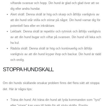
viftande svansar och hopp. Din hund är glad och glad över att se
dig eller andra hundar.
Alert skäll: Denna skäll är hög och skarp och åtföljs vanligtvis av
att din hund står stilla och stirrar på något. Din hund varnar dig för
potentiell fara eller en inkräktare.
Lekbark: Denna skäll är repetitiv och rytmisk och åtföljs vanligtvis
av att din hund bugar och viftar på svansen. Din hund vill leka och
ha kul.
Rädsla skäll: Denna skäll är hög och kontinuerlig och åtföljs
vanligtvis av att din hund kryper ihop och backar. Din hund är rädd
och orolig.
STOPPA HUNDSKALL
Om din hunds skällande orsakar problem finns det flera sätt att stoppa
det. Här är några tips:
Träna din hund: Att träna din hund att lyda kommandon som "tyst"
eller "stopp" kan vara till hjälp för att sluta skälla. Positiv