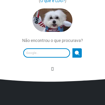
(
O que é LDG?
)
Não encontrou o que procurava?