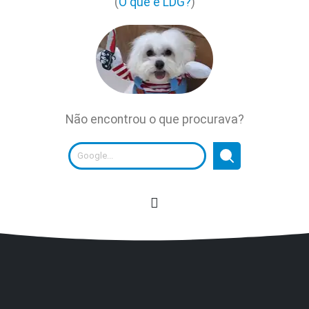
(
O que é LDG?
)
Não encontrou o que procurava?