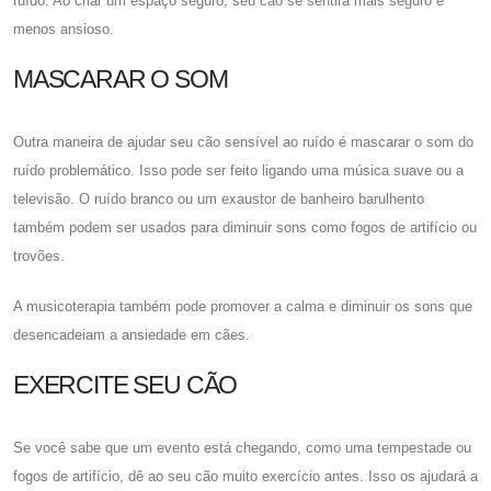
ruído. Ao criar um espaço seguro, seu cão se sentirá mais seguro e
menos ansioso.
MASCARAR O SOM
Outra maneira de ajudar seu cão sensível ao ruído é mascarar o som do
ruído problemático. Isso pode ser feito ligando uma música suave ou a
televisão. O ruído branco ou um exaustor de banheiro barulhento
também podem ser usados ​​para diminuir sons como fogos de artifício ou
trovões.
A musicoterapia também pode promover a calma e diminuir os sons que
desencadeiam a ansiedade em cães.
EXERCITE SEU CÃO
Se você sabe que um evento está chegando, como uma tempestade ou
fogos de artifício, dê ao seu cão muito exercício antes. Isso os ajudará a