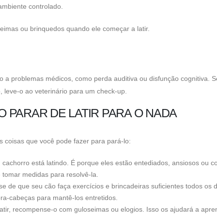
ambiente controlado.
eimas ou brinquedos quando ele começar a latir.
o a problemas médicos, como perda auditiva ou disfunção cognitiva. 
 leve-o ao veterinário para um check-up.
 PARAR DE LATIR PARA O NADA
as coisas que você pode fazer para pará-lo:
u cachorro está latindo. É porque eles estão entediados, ansiosos ou 
tomar medidas para resolvê-la.
se de que seu cão faça exercícios e brincadeiras suficientes todos os d
a-cabeças para mantê-los entretidos.
latir, recompense-o com guloseimas ou elogios. Isso os ajudará a apre