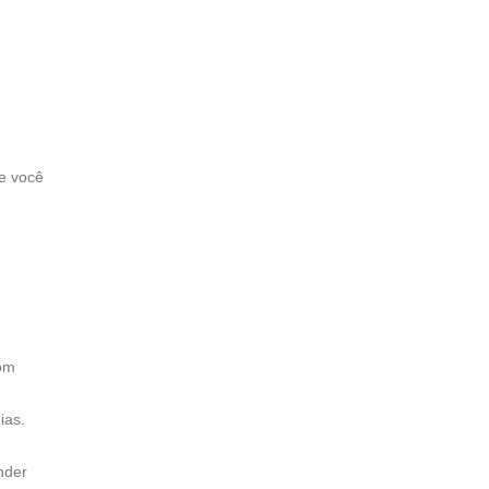
Se você
com
ias.
nder