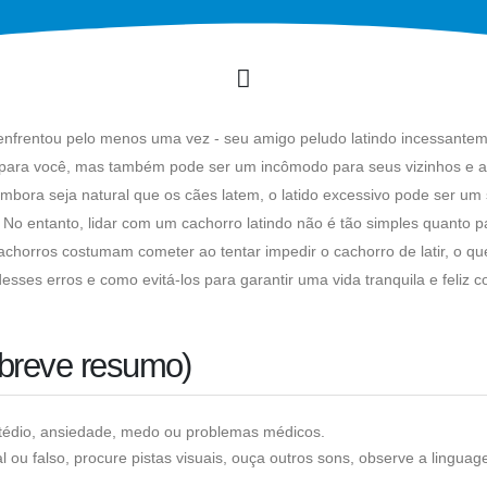
nfrentou pelo menos uma vez - seu amigo peludo latindo incessante
 para você, mas também pode ser um incômodo para seus vizinhos e a
bora seja natural que os cães latem, o latido excessivo pode ser um 
 No entanto, lidar com um cachorro latindo não é tão simples quanto p
achorros costumam cometer ao tentar impedir o cachorro de latir, o q
 desses erros e como evitá-los para garantir uma vida tranquila e feliz 
 breve resumo)
 tédio, ansiedade, medo ou problemas médicos.
l ou falso, procure pistas visuais, ouça outros sons, observe a lingua