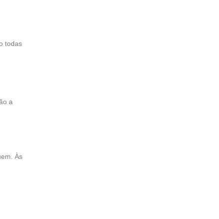
o todas
ão a
uem. Às