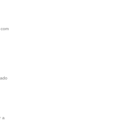
r com
cado
r a