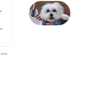
de
sa
, mas