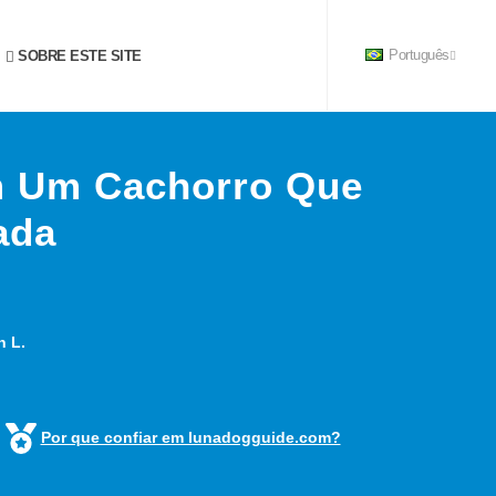
SOBRE ESTE SITE
Português
om Um Cachorro Que
ada
n L.
Por que confiar em lunadogguide.com?