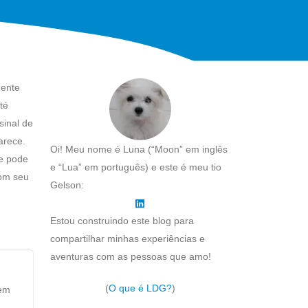
mente
té
sinal de
arece.
Oi! Meu nome é Luna (“Moon” em inglês
ue pode
e “Lua” em português) e este é meu tio
com seu
Gelson:
Estou construindo este blog para
compartilhar minhas experiências e
aventuras com as pessoas que amo!
(
O que é LDG?
)
gem