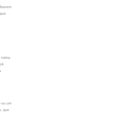
 fizerem
 que
rotina.
ocê
a
o ou um
o, que