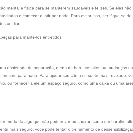
o mental e física para se manterem saudáveis ​​e felizes. Se eles não
ntediados e começar a latir por nada. Para evitar isso, certifique-se de
dos os dias.
eças para mantê-los entretidos.
como ansiedade de separação, medo de barulhos altos ou mudanças na 
, mesmo para nada. Para ajudar seu cão a se sentir mais relaxado, v
nio, ou fornecer a ele um espaço seguro, como uma caixa ou uma áre
ter medo de algo que não podem ver ou cheirar, como um barulho alt
sentir mais seguro, você pode tentar o treinamento de dessensibilizaçã