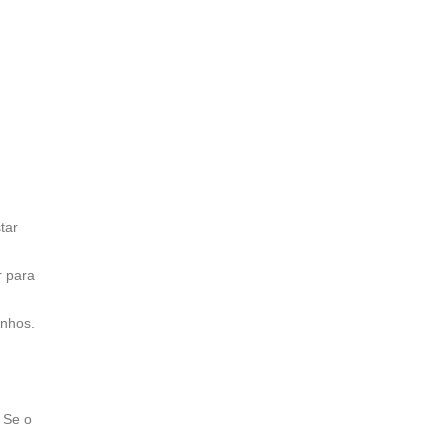
tar
r para
inhos.
 Se o