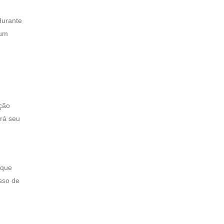
durante
 um
ção
ará seu
 que
sso de