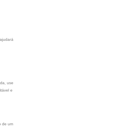
 ajudará
ada, use
tável e
o de um