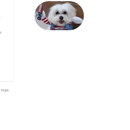
r
e
, mas