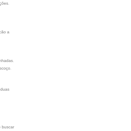
ções.
cão a
inhadas.
scoço.
 duas
e buscar