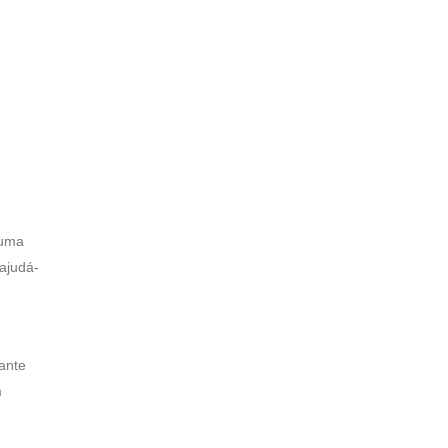
 uma
 ajudá-
ante
m