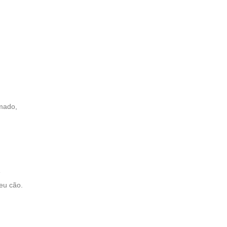
imado,
e
seu cão.