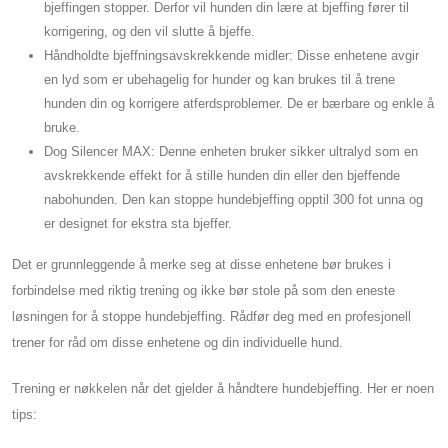
bjeffingen stopper. Derfor vil hunden din lære at bjeffing fører til
korrigering, og den vil slutte å bjeffe.
Håndholdte bjeffningsavskrekkende midler: Disse enhetene avgir
en lyd som er ubehagelig for hunder og kan brukes til å trene
hunden din og korrigere atferdsproblemer. De er bærbare og enkle å
bruke.
Dog Silencer MAX: Denne enheten bruker sikker ultralyd som en
avskrekkende effekt for å stille hunden din eller den bjeffende
nabohunden. Den kan stoppe hundebjeffing opptil 300 fot unna og
er designet for ekstra sta bjeffer.
Det er grunnleggende å merke seg at disse enhetene bør brukes i
forbindelse med riktig trening og ikke bør stole på som den eneste
løsningen for å stoppe hundebjeffing. Rådfør deg med en profesjonell
trener for råd om disse enhetene og din individuelle hund.
Trening er nøkkelen når det gjelder å håndtere hundebjeffing. Her er noen
tips: