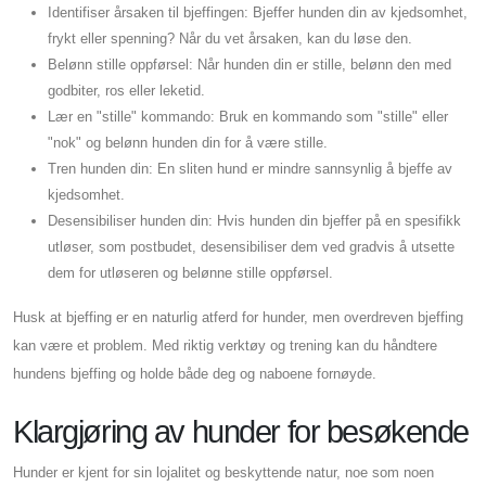
Identifiser årsaken til bjeffingen: Bjeffer hunden din av kjedsomhet,
frykt eller spenning? Når du vet årsaken, kan du løse den.
Belønn stille oppførsel: Når hunden din er stille, belønn den med
godbiter, ros eller leketid.
Lær en "stille" kommando: Bruk en kommando som "stille" eller
"nok" og belønn hunden din for å være stille.
Tren hunden din: En sliten hund er mindre sannsynlig å bjeffe av
kjedsomhet.
Desensibiliser hunden din: Hvis hunden din bjeffer på en spesifikk
utløser, som postbudet, desensibiliser dem ved gradvis å utsette
dem for utløseren og belønne stille oppførsel.
Husk at bjeffing er en naturlig atferd for hunder, men overdreven bjeffing
kan være et problem. Med riktig verktøy og trening kan du håndtere
hundens bjeffing og holde både deg og naboene fornøyde.
Klargjøring av hunder for besøkende
Hunder er kjent for sin lojalitet og beskyttende natur, noe som noen