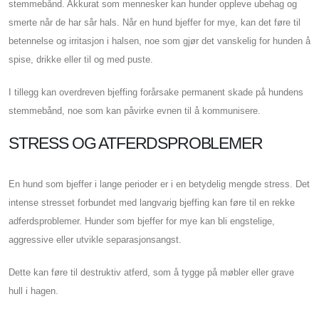
stemmebånd. Akkurat som mennesker kan hunder oppleve ubehag og
smerte når de har sår hals. Når en hund bjeffer for mye, kan det føre til
betennelse og irritasjon i halsen, noe som gjør det vanskelig for hunden å
spise, drikke eller til og med puste.
I tillegg kan overdreven bjeffing forårsake permanent skade på hundens
stemmebånd, noe som kan påvirke evnen til å kommunisere.
STRESS OG ATFERDSPROBLEMER
En hund som bjeffer i lange perioder er i en betydelig mengde stress. Det
intense stresset forbundet med langvarig bjeffing kan føre til en rekke
adferdsproblemer. Hunder som bjeffer for mye kan bli engstelige,
aggressive eller utvikle separasjonsangst.
Dette kan føre til destruktiv atferd, som å tygge på møbler eller grave
hull i hagen.