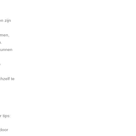
n zijn
amen,
n.
 kunnen
e
hzelf te
 tips:
 door