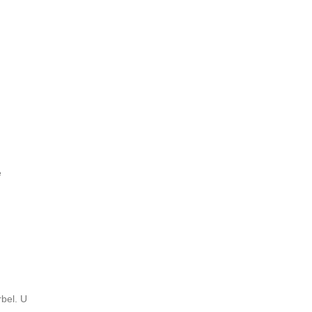
e
bel. U