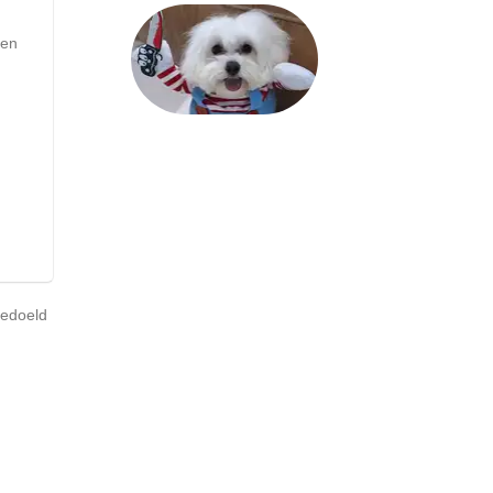
fen
bedoeld