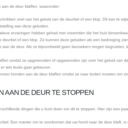
aan de deur blaffen, waaronder:
ikken snel van het geluid van de deurbel of een klop. Dit kan te wijte
stelling aan deze geluiden.
atieve ervaringen hebben gehad met vreemden die het huis binnenkw
de deurbel of een klop. Ze kunnen deze geluiden als een bedreiging zie
tie aan de deur. Als ze bijvoorbeeld geen bezoekers mogen begroeten,
ffen omdat ze opgewonden of opgewonden zijn over het geluid van d
 er iets leuks gaat gebeuren.
unnen honden aan de deur blaffen omdat ze naar buiten moeten om zic
N AAN DE DEUR TE STOPPEN
erschillende dingen die u kunt doen om dit te stoppen. Hier zijn een paar
rbel: Een manier om te voorkomen dat uw hond naar de deur blaft, is