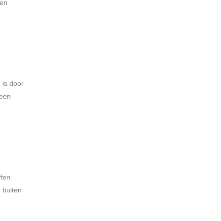
een
 is door
 een
ffen
 buiten