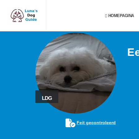
HOMEPAGINA
E
LDG
Feit gecontroleerd