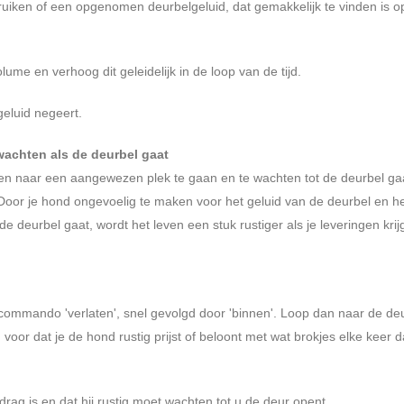
ruiken of een opgenomen deurbelgeluid, dat gemakkelijk te vinden is o
ume en verhoog dit geleidelijk in de loop van de tijd.
geluid negeert.
wachten als de deurbel gaat
en naar een aangewezen plek te gaan en te wachten tot de deurbel gaa
 Door je hond ongevoelig te maken voor het geluid van de deurbel en h
e deurbel gaat, wordt het leven een stuk rustiger als je leveringen krijg
t commando 'verlaten', snel gevolgd door 'binnen'. Loop dan naar de de
 voor dat je de hond rustig prijst of beloont met wat brokjes elke keer da
rag is en dat hij rustig moet wachten tot u de deur opent.