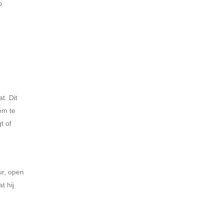
p
t. Dit
em te
t of
ur, open
t hij