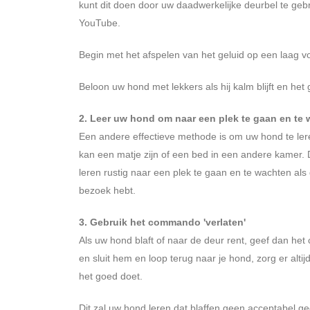
kunt dit doen door uw daadwerkelijke deurbel te geb
YouTube.
Begin met het afspelen van het geluid op een laag vol
Beloon uw hond met lekkers als hij kalm blijft en het 
2. Leer uw hond om naar een plek te gaan en te 
Een andere effectieve methode is om uw hond te ler
kan een matje zijn of een bed in een andere kamer.
leren rustig naar een plek te gaan en te wachten als d
bezoek hebt.
3. Gebruik het commando 'verlaten'
Als uw hond blaft of naar de deur rent, geef dan he
en sluit hem en loop terug naar je hond, zorg er altijd
het goed doet.
Dit zal uw hond leren dat blaffen geen acceptabel ged