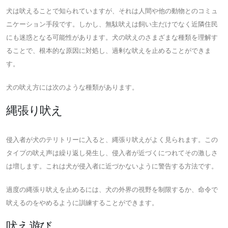
犬は吠えることで知られていますが、それは人間や他の動物とのコミュ
ニケーション手段です。しかし、無駄吠えは飼い主だけでなく近隣住民
にも迷惑となる可能性があります。犬の吠えのさまざまな種類を理解す
ることで、根本的な原因に対処し、過剰な吠えを止めることができま
す。
犬の吠え方には次のような種類があります。
縄張り吠え
侵入者が犬のテリトリーに入ると、縄張り吠えがよく見られます。この
タイプの吠え声は繰り返し発生し、侵入者が近づくにつれてその激しさ
は増します。これは犬が侵入者に近づかないように警告する方法です。
過度の縄張り吠えを止めるには、犬の外界の視野を制限するか、命令で
吠えるのをやめるように訓練することができます。
吠え遊び