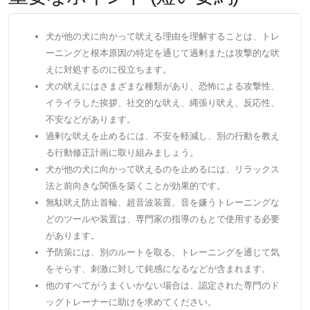
犬が他の犬に向かって吠える理由を理解することは、トレ
ーニングと根本原因の特定を通じて過剰または攻撃的な吠
えに対処するのに役立ちます。
犬の吠えにはさまざまな種類があり、恐怖による攻撃性、
イライラした挨拶、社交的な吠え、縄張り吠え、反応性、
不安などがあります。
過剰な吠えを止めるには、不安を軽減し、別の行動を教え
る行動修正計画に取り組みましょう。
犬が他の犬に向かって吠えるのを止めるには、リラックス
法と前向きな関係を築くことが効果的です。
無駄吠え防止首輪、超音波装置、音を嫌うトレーニングな
どのツールや装置は、専門家の指導のもとで使用する必要
があります。
予防策には、別のルートを取る、トレーニングを通じて気
をそらす、刺激に対して鈍感になるなどが含まれます。
他のすべてがうまくいかない場合は、認定された専門のド
ッグトレーナーに助けを求めてください。