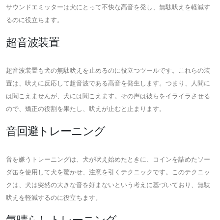
サウンドエミッターは犬にとって不快な高音を発し、無駄吠えを軽減す
るのに役立ちます。
超音波装置
超音波装置も犬の無駄吠えを止めるのに役立つツールです。これらの装
置は、吠えに反応して超音波である高音を発生します。つまり、人間に
は聞こえませんが、犬には聞こえます。その声は彼らをイライラさせる
ので、矯正の役割を果たし、吠えが止むと止まります。
音回避トレーニング
音を嫌うトレーニングは、犬が吠え始めたときに、コインを詰めたソー
ダ缶を使用して犬を驚かせ、注意を引くテクニックです。このテクニッ
クは、犬は突然の大きな音を好まないという考えに基づいており、無駄
吠えを軽減するのに役立ちます。
気晴らしトレーニング