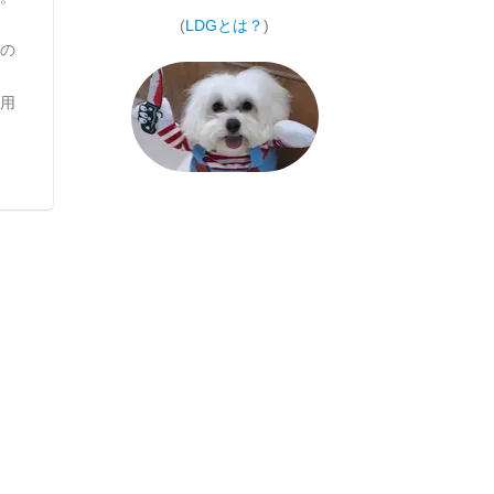
(
LDGとは？
)
の
用