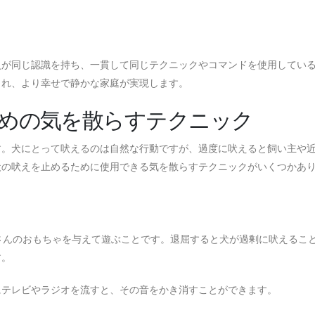
員が同じ認識を持ち、一貫して同じテクニックやコマンドを使用してい
られ、より幸せで静かな家庭が実現します。
めの気を散らすテクニック
す。犬にとって吠えるのは自然な行動ですが、過度に吠えると飼い主や
犬の吠えを止めるために使用できる気を散らすテクニックがいくつかあ
くさんのおもちゃを与えて遊ぶことです。退屈すると犬が過剰に吠えるこ
す。
にテレビやラジオを流すと、その音をかき消すことができます。