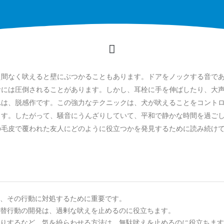
え間なく吠えると壁にぶつかることもあります。ドアをノックする音で
音には圧倒されることがあります。しかし、耳栓に手を伸ばしたり、大
れは、脱感作です。この強力なテクニックは、犬が吠えることをコント
ます。したがって、騒音にうんざりしていて、平和で静かな時間を過ご
の毛皮で覆われた友人にどのように役立つかを発見するために読み続け
、その行動に対処するために重要です。
替行動の開発は、過剰な吠えを止めるのに役立ちます。
りするなど、気を紛らわせる方法は、無駄吠えを止めるのに役立ちます