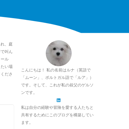
あれ、庭
声で叫ん
ロール
したい場
こんにちは！ 私の名前はルナ（英語で
てくださ
「ムーン」、ポルトガル語で「ルア」）
です。そして、これが私の叔父のゲルソ
ンです。
私は自分の経験や冒険を愛する人たちと
共有するためにこのブログを構築してい
ます。
。