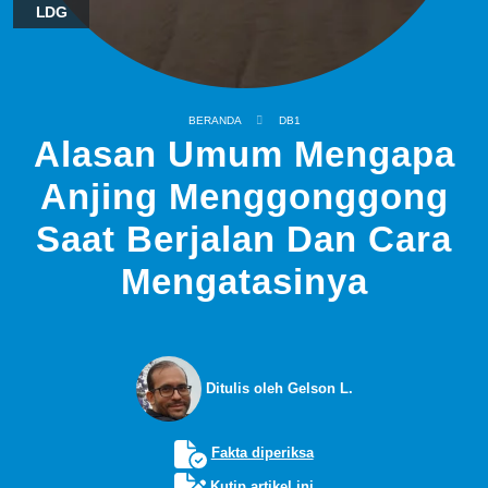
LDG
BERANDA
DB1
Alasan Umum Mengapa
Anjing Menggonggong
Saat Berjalan Dan Cara
Mengatasinya
Ditulis oleh Gelson L.
Fakta diperiksa
Kutip artikel ini