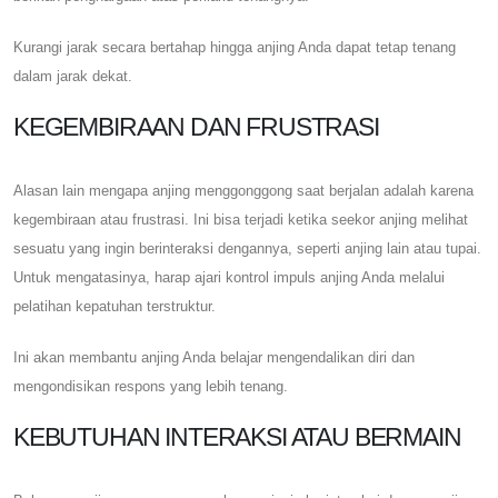
Kurangi jarak secara bertahap hingga anjing Anda dapat tetap tenang
dalam jarak dekat.
KEGEMBIRAAN DAN FRUSTRASI
Alasan lain mengapa anjing menggonggong saat berjalan adalah karena
kegembiraan atau frustrasi. Ini bisa terjadi ketika seekor anjing melihat
sesuatu yang ingin berinteraksi dengannya, seperti anjing lain atau tupai.
Untuk mengatasinya, harap ajari kontrol impuls anjing Anda melalui
pelatihan kepatuhan terstruktur.
Ini akan membantu anjing Anda belajar mengendalikan diri dan
mengondisikan respons yang lebih tenang.
KEBUTUHAN INTERAKSI ATAU BERMAIN