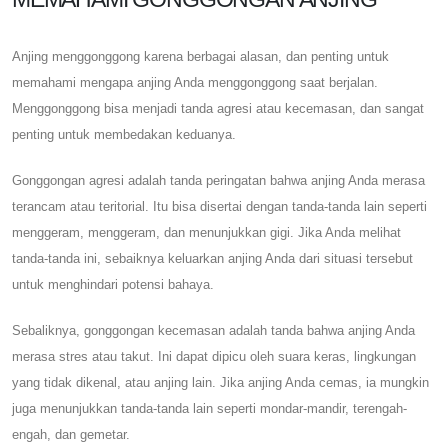
Anjing menggonggong karena berbagai alasan, dan penting untuk
memahami mengapa anjing Anda menggonggong saat berjalan.
Menggonggong bisa menjadi tanda agresi atau kecemasan, dan sangat
penting untuk membedakan keduanya.
Gonggongan agresi adalah tanda peringatan bahwa anjing Anda merasa
terancam atau teritorial. Itu bisa disertai dengan tanda-tanda lain seperti
menggeram, menggeram, dan menunjukkan gigi. Jika Anda melihat
tanda-tanda ini, sebaiknya keluarkan anjing Anda dari situasi tersebut
untuk menghindari potensi bahaya.
Sebaliknya, gonggongan kecemasan adalah tanda bahwa anjing Anda
merasa stres atau takut. Ini dapat dipicu oleh suara keras, lingkungan
yang tidak dikenal, atau anjing lain. Jika anjing Anda cemas, ia mungkin
juga menunjukkan tanda-tanda lain seperti mondar-mandir, terengah-
engah, dan gemetar.