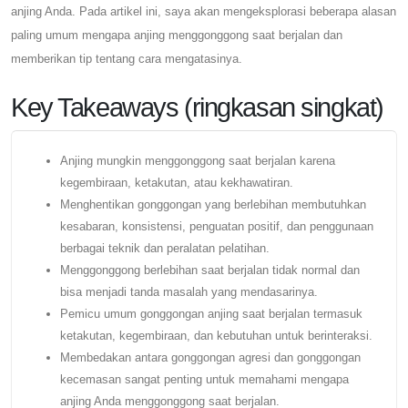
anjing Anda. Pada artikel ini, saya akan mengeksplorasi beberapa alasan
paling umum mengapa anjing menggonggong saat berjalan dan
memberikan tip tentang cara mengatasinya.
Key Takeaways (ringkasan singkat)
Anjing mungkin menggonggong saat berjalan karena
kegembiraan, ketakutan, atau kekhawatiran.
Menghentikan gonggongan yang berlebihan membutuhkan
kesabaran, konsistensi, penguatan positif, dan penggunaan
berbagai teknik dan peralatan pelatihan.
Menggonggong berlebihan saat berjalan tidak normal dan
bisa menjadi tanda masalah yang mendasarinya.
Pemicu umum gonggongan anjing saat berjalan termasuk
ketakutan, kegembiraan, dan kebutuhan untuk berinteraksi.
Membedakan antara gonggongan agresi dan gonggongan
kecemasan sangat penting untuk memahami mengapa
anjing Anda menggonggong saat berjalan.