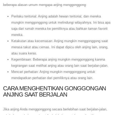
beberapa alasan umum mengapa anjing menggonggong:
Perilaku teritorial: Anjing adalah hewan teritorial, dan mereka
mungkin menggonggong untuk melindungi wilayahnya. Ini bisa apa
saja dari rumah mereka ke pemiliknya atau bahkan taman favorit
mereka.
Ketakutan atau kecemasan: Anjing mungkin menggonggong saat
merasa takut atau cemas. Ini dapat dipicu oleh anjing lain, orang,
atau suara keras.
Kegembiraan: Beberapa anjing mungkin menggonggong karena
kegirangan saat melihat anjing atau orang lain saat berjalan-jalan.
Mencari perhatian: Anjing mungkin menggonggong untuk
mendapatkan perhatian dari pemiliknya atau orang lain.
CARA MENGHENTIKAN GONGGONGAN
ANJING SAAT BERJALAN
Jika anjing Anda menggonggong secara berlebihan saat berjalan-jalan,