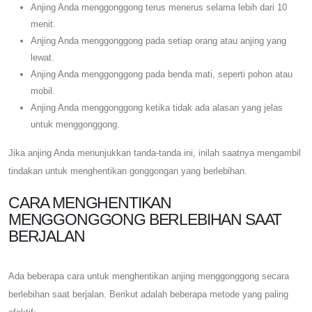
Anjing Anda menggonggong terus menerus selama lebih dari 10
menit.
Anjing Anda menggonggong pada setiap orang atau anjing yang
lewat.
Anjing Anda menggonggong pada benda mati, seperti pohon atau
mobil.
Anjing Anda menggonggong ketika tidak ada alasan yang jelas
untuk menggonggong.
Jika anjing Anda menunjukkan tanda-tanda ini, inilah saatnya mengambil
tindakan untuk menghentikan gonggongan yang berlebihan.
CARA MENGHENTIKAN
MENGGONGGONG BERLEBIHAN SAAT
BERJALAN
Ada beberapa cara untuk menghentikan anjing menggonggong secara
berlebihan saat berjalan. Berikut adalah beberapa metode yang paling