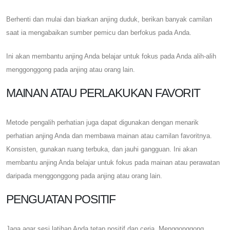
Berhenti dan mulai dan biarkan anjing duduk, berikan banyak camilan
saat ia mengabaikan sumber pemicu dan berfokus pada Anda.
Ini akan membantu anjing Anda belajar untuk fokus pada Anda alih-alih
menggonggong pada anjing atau orang lain.
MAINAN ATAU PERLAKUKAN FAVORIT
Metode pengalih perhatian juga dapat digunakan dengan menarik
perhatian anjing Anda dan membawa mainan atau camilan favoritnya.
Konsisten, gunakan ruang terbuka, dan jauhi gangguan. Ini akan
membantu anjing Anda belajar untuk fokus pada mainan atau perawatan
daripada menggonggong pada anjing atau orang lain.
PENGUATAN POSITIF
Jaga agar sesi latihan Anda tetap positif dan ceria. Menggonggong