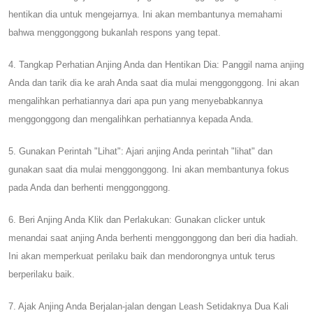
hentikan dia untuk mengejarnya. Ini akan membantunya memahami
bahwa menggonggong bukanlah respons yang tepat.
4. Tangkap Perhatian Anjing Anda dan Hentikan Dia: Panggil nama anjing
Anda dan tarik dia ke arah Anda saat dia mulai menggonggong. Ini akan
mengalihkan perhatiannya dari apa pun yang menyebabkannya
menggonggong dan mengalihkan perhatiannya kepada Anda.
5. Gunakan Perintah "Lihat": Ajari anjing Anda perintah "lihat" dan
gunakan saat dia mulai menggonggong. Ini akan membantunya fokus
pada Anda dan berhenti menggonggong.
6. Beri Anjing Anda Klik dan Perlakukan: Gunakan clicker untuk
menandai saat anjing Anda berhenti menggonggong dan beri dia hadiah.
Ini akan memperkuat perilaku baik dan mendorongnya untuk terus
berperilaku baik.
7. Ajak Anjing Anda Berjalan-jalan dengan Leash Setidaknya Dua Kali