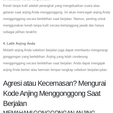
Kerah tanpa kulit adalah perangkat yang mengeluarkan suara atau
getaran saat anjing Anda menggonggong. Ini akan mencegah anjing Anda
menggonggong secara berlebihan saat berjalan. Namun, penting untuk
menggunakan kerah tanpa kulit secara bertanggung jawab dan hanya
sebagai pilihan terakhir.
4. Latih Anjing Anda
Melatih anjing Anda sebelum berjalan juga dapat membantu mengurangi
gonggongan yang berlebihan. Anjing yang lelah cenderung
menggonggong secara berlebihan saat berjalan. Anda dapat mengajak
anjing Anda berlari atau bermain lempar tangkap sebelum berjalan-jalan.
Agresi atau Kecemasan? Mengurai
Kode Anjing Menggonggong Saat
Berjalan
MEMAHAMI GONGGONGAN ANJING