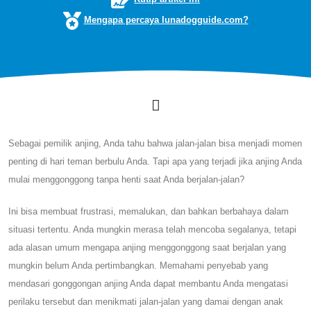
Mengapa percaya lunadogguide.com?
Sebagai pemilik anjing, Anda tahu bahwa jalan-jalan bisa menjadi momen
penting di hari teman berbulu Anda. Tapi apa yang terjadi jika anjing Anda
mulai menggonggong tanpa henti saat Anda berjalan-jalan?
Ini bisa membuat frustrasi, memalukan, dan bahkan berbahaya dalam
situasi tertentu. Anda mungkin merasa telah mencoba segalanya, tetapi
ada alasan umum mengapa anjing menggonggong saat berjalan yang
mungkin belum Anda pertimbangkan. Memahami penyebab yang
mendasari gonggongan anjing Anda dapat membantu Anda mengatasi
perilaku tersebut dan menikmati jalan-jalan yang damai dengan anak