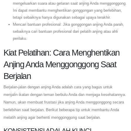
mengeluarkan suara atau getaran saat anjing Anda menggonggong.
Ini dapat membantu menghentikan gonggongan yang berlebihan,
tetapi sebaiknya hanya digunakan sebagai upaya terakhir.
Mencari bantuan profesional: Jika gonggongan anjing Anda parah,
sebaiknya cari bantuan profesional dari pelatih anjing atau ahli
perilaku.
Kiat Pelatihan: Cara Menghentikan
Anjing Anda Menggonggong Saat
Berjalan
Berjalan-jalan dengan anjing Anda adalah cara yang bagus untuk
menjalin ikatan dengan teman berbulu Anda dan menjaga kesehatannya.
Namun, akan membuat frustasi jika anjing Anda menggonggong secara
berlebihan saat berjalan. Berikut beberapa tip untuk membantu Anda
melatih anjing agar berhenti menggonggong saat berjalan.
KONSISTENSI ADALAH KUNCI