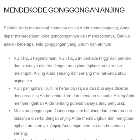
MENDEKODE GONGGONGAN ANJING
Setelah Anda memahami mengapa anjing Anda menggonggong, Anda
dapat memecahkan kode gonggongannya dan meresponsnya. Berikut
adalah beberapa jenis gonggongan yang umum dan artinya:
Kulit kayu kegembiraan: Kulit kayu ini bernada tinggi dan pendek
dan biasanya disertai dengan mengibas-ngibaskan ekor dan
melompat. Anjing Anda senang dan senang melihat Anda atau
anjing lain.
Kulit peringatan: Kulit ini keras dan tajam dan biasanya disertai
dengan anjing Anda berdiri diam dan menatap sesuatu. Anjing Anda
memperingatkan Anda tentang potensi bahaya atau penyusup.
Mainkan gonggongan: Gonggongan ini berulang dan berirama dan
biasanya disertai dengan anjing Anda membungkuk dan mengibas-
ngibaskan ekornya. Anjing Anda ingin bermain dan bersenang-
senang.