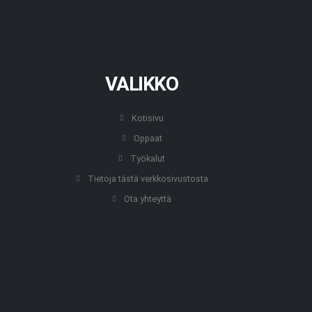
VALIKKO
Kotisivu
Oppaat
Työkalut
Tietoja tästä verkkosivustosta
Ota yhteyttä