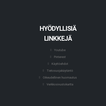
HYÖDYLLISIÄ
LINKKEJÄ
Youtube
Pinterest
Käyttöehdot
Tietosuojakäytäntö
Oikeudellinen huomautus
Verkkosivustokartta