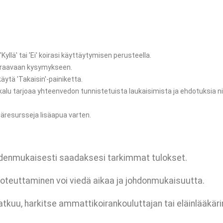
Kyllä' tai 'Ei' koirasi käyttäytymisen perusteella.
euraavaan kysymykseen.
ytä 'Takaisin'-painiketta.
ökalu tarjoaa yhteenvedon tunnistetuista laukaisimista ja ehdotuksia n
säresursseja lisäapua varten.
uudenmukaisesti saadaksesi tarkimmat tulokset.
 toteuttaminen voi viedä aikaa ja johdonmukaisuutta.
uu, harkitse ammattikoirankouluttajan tai eläinlääkäri