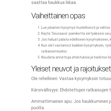
saattaa haukkua liikaa.
Vaiheittainen opas
Lue jokainen kysymys huolellisesti ja valitse '
Käytä 'Seuraava'-painiketta siirtyäksesi s
Jos haluat palata edelliseen kysymykseen, kä
Kun olet vastannut kaikkiin kysymyksiin, ty
ratkaisemiseksi.
Noudata annettuja ehdotuksia ja harkitse li
Yleiset neuvot ja rajoitukset
Ole rehellinen: Vastaa kysymyksiin tot
Kärsivällisyys: Ehdotettujen ratkaisujen
Ammattimainen apu: Jos haukkuminen jatk
puolta.