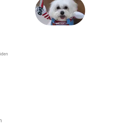
iiden
n