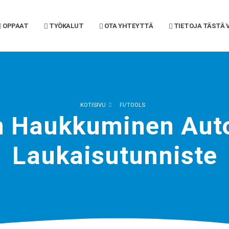
OPPAAT
TYÖKALUT
OTA YHTEYTTÄ
TIETOJA TÄSTÄ 
KOTISIVU
FI/TOOLS
n Haukkuminen Aut
Laukaisutunniste