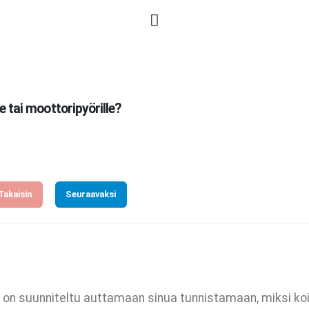
le tai moottoripyörille?
Takaisin
Seuraavaksi
ka on suunniteltu auttamaan sinua tunnistamaan, miksi koi