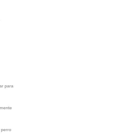
o
ar para
vamente
u perro