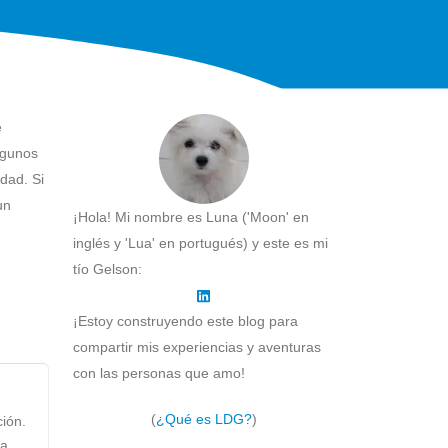
e
lgunos
dad. Si
un
¡Hola! Mi nombre es Luna ('Moon' en
inglés y 'Lua' en portugués) y este es mi
tío Gelson:
¡Estoy construyendo este blog para
compartir mis experiencias y aventuras
con las personas que amo!
(
¿Qué es LDG?
)
ión.
ja