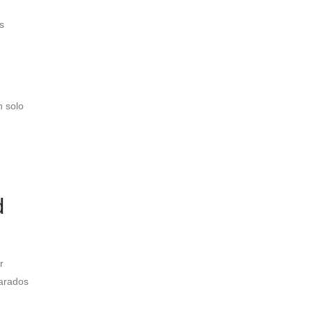
s
n solo
d
r
parados