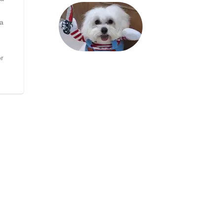
ra
or