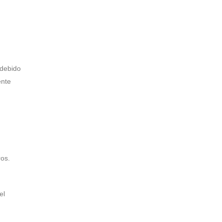
 debido
ente
ros.
el