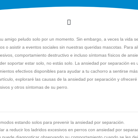
 su amigo peludo solo por un momento. Sin embargo, a veces la vida s
os o asistir a eventos sociales sin nuestras queridas mascotas. Para a
esivos, comportamiento destructivo e incluso síntomas físicos de ansie
er soportar estar solo, no estás solo. La ansiedad por separación es 
mientos efectivos disponibles para ayudar a tu cachorro a sentirse más
rtículo, exploraré las causas de la ansiedad por separación y ofreceré
esivos y otros síntomas de su perro.
ómodos estando solos para prevenir la ansiedad por separación.
r a reducir los ladridos excesivos en perros con ansiedad por separac
se puede diagnosticar observando su comportamiento cuando se les de