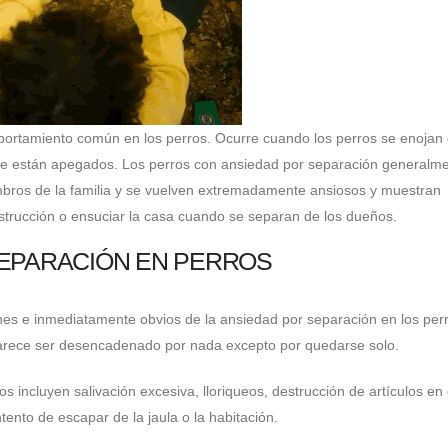
ortamiento común en los perros. Ocurre cuando los perros se enojan
 que están apegados. Los perros con ansiedad por separación generalm
ros de la familia y se vuelven extremadamente ansiosos y muestran
trucción o ensuciar la casa cuando se separan de los dueños.
SEPARACIÓN EN PERROS
nes e inmediatamente obvios de la ansiedad por separación en los per
o parece ser desencadenado por nada excepto por quedarse solo.
 incluyen salivación excesiva, lloriqueos, destrucción de artículos en 
tento de escapar de la jaula o la habitación.