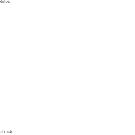
pletos
El ruido