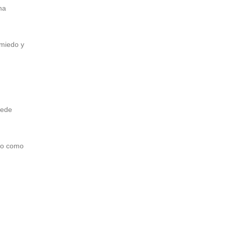
na
 miedo y
uede
rro como