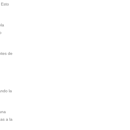
 Esto
ela
o
ntes de
ando la
 una
as a la