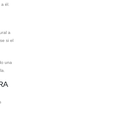
a él.
ural a
e si el
ido una
la.
RA
s