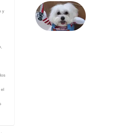
n y
o,
dos
 el
s