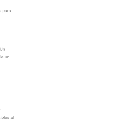
s para
 Un
le un
y
ibles al