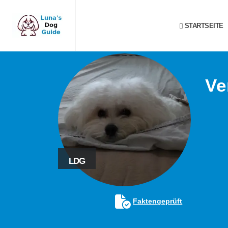
STARTSEITE
Ve
LDG
Faktengeprüft