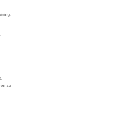
ining.
r
t.
ren zu