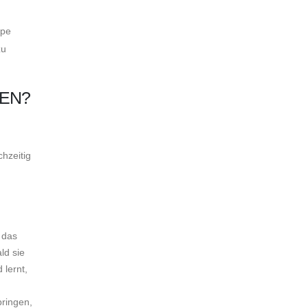
lpe
zu
REN?
hzeitig
 das
ld sie
 lernt,
bringen,