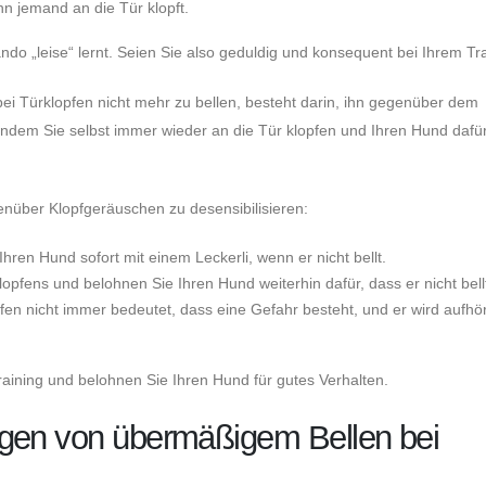
n jemand an die Tür klopft.
do „leise“ lernt. Seien Sie also geduldig und konsequent bei Ihrem Tra
ei Türklopfen nicht mehr zu bellen, besteht darin, ihn gegenüber dem
 indem Sie selbst immer wieder an die Tür klopfen und Ihren Hund dafü
über Klopfgeräuschen zu desensibilisieren:
hren Hund sofort mit einem Leckerli, wenn er nicht bellt.
opfens und belohnen Sie Ihren Hund weiterhin dafür, dass er nicht bell
pfen nicht immer bedeutet, dass eine Gefahr besteht, und er wird aufhö
raining und belohnen Sie Ihren Hund für gutes Verhalten.
ngen von übermäßigem Bellen bei