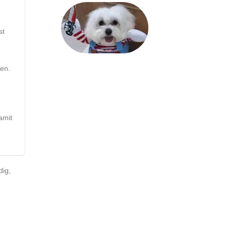
st
pen.
amit
dig,