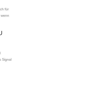
ch für
, wenn
U
l
s Signal