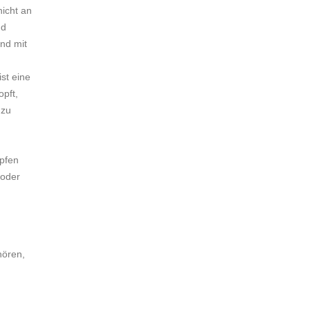
nicht an
nd
nd mit
st eine
opft,
 zu
opfen
 oder
hören,