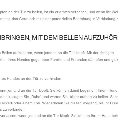
en an der Tür zu bellen, ist ein erlerntes Verhalten, und wenn Ihr We
lernt hat, das Geräusch mit einer potenziellen Bedrohung in Verbindung 
IBRINGEN, MIT DEM BELLEN AUFZUHÖ
 Bellen aufzuhören, wenn jemand an die Tür klopft. Mit der richtigen
len Ihres Hundes gegenüber Familie und Freunden dämpfen und gleic
 Ihres Hundes an der Tür zu verhindern:
 wenn jemand an die Tür klopft: Sie können damit beginnen, Ihrem Hund
llt, sagen Sie „Ruhe“ und warten Sie, bis er aufhört zu bellen. Soba
Leckerli oder einem Lob. Wiederholen Sie diesen Vorgang, bis Ihr Hund
s zu verbinden.
 verlassen, wenn jemand an die Tür klopft: Sie können Ihrem Hund bei