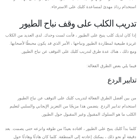
استخدام رذاذ مهدئ لمساعدة كلبك على الاسترخاء.
تدريب الكلب على وقف نباح الطيور
إذا كان لديك كلب ينبح على الطيور ، فأنت لست وحدك. لدى العديد من الكلاب
غريزة طبيعية لمطاردة الطيور ونباحها ، الأمر الذي قد يكون محبطًا لأصحابها.
ومع ذلك ، هناك عدة طرق لتدريب كلبك على التوقف عن نباح الطيور.
فيما يلي بعض الطرق الفعالة:
تدابير الردع
من بين أفضل الطرق الفعالة لتدريب كلبك على التوقف عن نباح الطيور
استخدام تدابير الردع. يتضمن هذا مزيجًا من التعزيز الإيجابي والسلبي لتعليم
الكلب ما هو السلوك المقبول وغير المقبول حول الطيور.
كلما بدأ كلبك ينبح على الطيور ، اقتاده بعيدًا من طوقه وانزعه حتى يصمت. بعد
دقيقة أو نحو ذلك ، يمكنك إعادته إلى المنطقة. كلما كان هادئًا وهادئًا حول