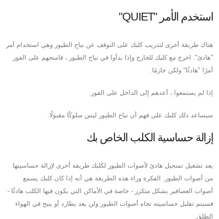
استخدم الأمر "QUIET"
هناك طريقة أخرى لتدريب كلبك على التوقف عن نباح الطيور وهي استخدام أمر
"هادئ". اخرج مع كلبك للخارج وإذا بدأوا في نباح الطيور ، فامنحهم على الفور
أمرًا "هادئًا" ولكن حازمًا.
إذا لم يستمعوا ، أعدهم إلى الداخل على الفور.
سيساعد ذلك كلبك على فهم أن نباح الطيور ليس سلوكًا مقبولًا.
إزالة حساسية الكلب الخاص بك
يعد تشغيل تسجيل هادئ لأصوات الطيور لكلبك طريقة أخرى لإزالة حساسيتها
من أصوات الطيور. الفكرة وراء هذه الطريقة هي أنه إذا كان كلبك يسمع
أصوات العصافير بشكل متكرر - خاصة في الأماكن التي يكون فيها الكلب هادئًا -
فسيتم تقليل حساسيته تجاه أصوات الطيور ولن يعد يطارد أو ينبح في الهواء
الطلق.