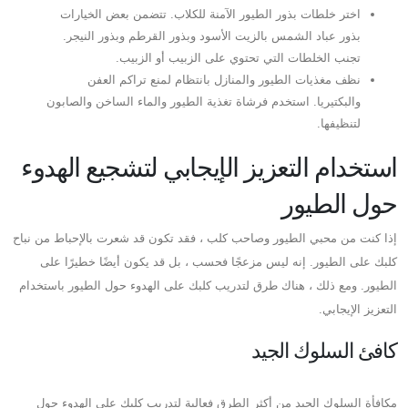
اختر خلطات بذور الطيور الآمنة للكلاب. تتضمن بعض الخيارات
بذور عباد الشمس بالزيت الأسود وبذور القرطم وبذور النيجر.
تجنب الخلطات التي تحتوي على الزبيب أو الزبيب.
نظف مغذيات الطيور والمنازل بانتظام لمنع تراكم العفن
والبكتيريا. استخدم فرشاة تغذية الطيور والماء الساخن والصابون
لتنظيفها.
استخدام التعزيز الإيجابي لتشجيع الهدوء
حول الطيور
إذا كنت من محبي الطيور وصاحب كلب ، فقد تكون قد شعرت بالإحباط من نباح
كلبك على الطيور. إنه ليس مزعجًا فحسب ، بل قد يكون أيضًا خطيرًا على
الطيور. ومع ذلك ، هناك طرق لتدريب كلبك على الهدوء حول الطيور باستخدام
التعزيز الإيجابي.
كافئ السلوك الجيد
مكافأة السلوك الجيد من أكثر الطرق فعالية لتدريب كلبك على الهدوء حول