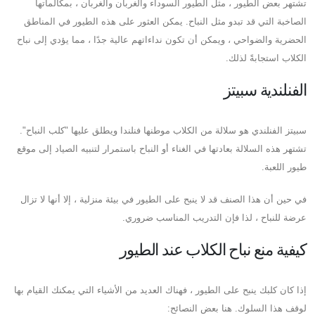
تشتهر بعض الطيور ، مثل الطيور السوداء والغربان والغربان ، بمكالماتها
الصاخبة التي قد تبدو مثل النباح. يمكن العثور على هذه الطيور في المناطق
الحضرية والضواحي ، ويمكن أن تكون نداءاتهم عالية جدًا ، مما يؤدي إلى نباح
الكلاب استجابةً لذلك.
الفنلندية سبيتز
سبيتز الفنلندي هو سلالة من الكلاب موطنها فنلندا ويطلق عليها "كلب النباح".
تشتهر هذه السلالة بعادتها في الغناء أو النباح باستمرار لتنبيه الصياد إلى موقع
طيور اللعبة.
في حين أن هذا الصنف قد لا ينبح على الطيور في بيئة منزلية ، إلا أنها لا تزال
عرضة للنباح ، لذا فإن التدريب المناسب ضروري.
كيفية منع نباح الكلاب عند الطيور
إذا كان كلبك ينبح على الطيور ، فهناك العديد من الأشياء التي يمكنك القيام بها
لوقف هذا السلوك. هنا بعض النصائح: