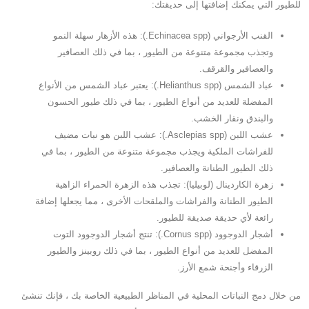
للطيور التي يمكنك إضافتها إلى حديقتك:
القنب الأرجواني (Echinacea spp.): هذه الأزهار سهلة النمو
وتجذب مجموعة متنوعة من الطيور ، بما في ذلك العصافير
والعصافير والقرقف.
عباد الشمس (Helianthus spp.): يعتبر عباد الشمس من الأنواع
المفضلة للعديد من أنواع الطيور ، بما في ذلك طيور الحسون
والبندق ونقار الخشب.
عشب اللبن (Asclepias spp.): عشب اللبن هو نبات مضيف
للفراشات الملكية ويجذب مجموعة متنوعة من الطيور ، بما في
ذلك الطيور الطنانة والعصافير.
زهرة الكاردينال (لوبيليا): تجذب هذه الزهرة الحمراء الزاهية
الطيور الطنانة والفراشات والملقحات الأخرى ، مما يجعلها إضافة
رائعة لأي حديقة صديقة للطيور.
أشجار الدوجوود (Cornus spp.): تنتج أشجار الدوجوود التوت
المفضل للعديد من أنواع الطيور ، بما في ذلك روبينز والطيور
الزرقاء وأجنحة شمع الأرز.
من خلال دمج النباتات المحلية في المناظر الطبيعية الخاصة بك ، فإنك تنشئ