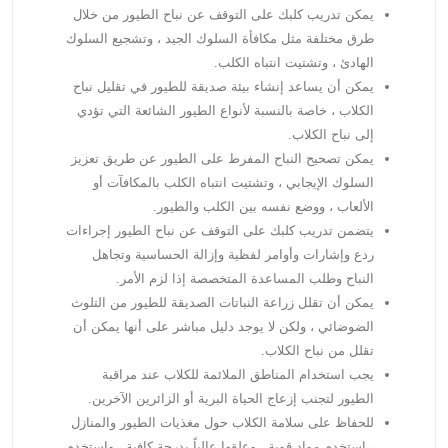
يمكن تدريب كلبك على التوقف عن نباح الطيور من خلال
طرق مختلفة مثل مكافأة السلوك الجيد ، وتشجيع السلوك
الهادئ ، وتشتيت انتباه الكلب.
يمكن أن يساعد إنشاء بيئة صديقة للطيور في تقليل نباح
الكلاب ، خاصة بالنسبة لأنواع الطيور الشائعة التي تؤدي
إلى نباح الكلاب.
يمكن تصحيح النباح المفرط على الطيور عن طريق تعزيز
السلوك الإيجابي ، وتشتيت انتباه الكلب بالمكافآت أو
الألعاب ، ووضع نفسه بين الكلب والطيور.
يتضمن تدريب كلبك على التوقف عن نباح الطيور إجراءات
ردع وإشارات وأوامر لفظية وإزالة الحساسية وتجاهل
النباح وطلب المساعدة المتخصصة إذا لزم الأمر.
يمكن أن تقلل زراعة النباتات الصديقة للطيور من التلوث
الضوضائي ، ولكن لا يوجد دليل مباشر على أنها يمكن أن
تقلل من نباح الكلاب.
يجب استخدام المناطق الملائمة للكلاب عند مراقبة
الطيور لتجنب إزعاج الحياة البرية أو الزائرين الآخرين.
للحفاظ على سلامة الكلاب حول مغذيات الطيور والمنازل
، استخدم مواد قوية ، وعلقها عالياً بدرجة كافية ، واستخدم