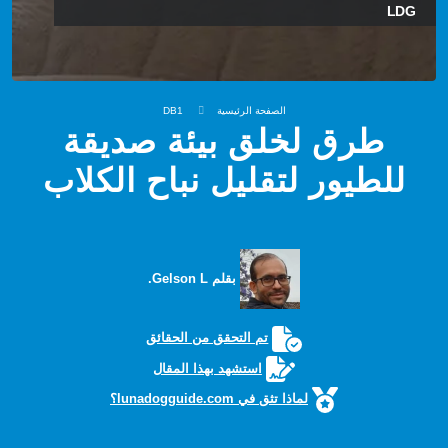
LDG
الصفحة الرئيسية
DB1
طرق لخلق بيئة صديقة
للطيور لتقليل نباح الكلاب
بقلم Gelson L.
تم التحقق من الحقائق
استشهد بهذا المقال
لماذا تثق في lunadogguide.com؟