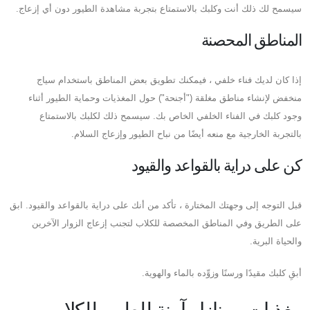
سيسمح لك ذلك أنت وكلبك بالاستمتاع بتجربة مشاهدة الطيور دون أي إزعاج.
المناطق المحصنة
إذا كان لديك فناء خلفي ، فيمكنك تطويق بعض المناطق باستخدام سياج
منخفض لإنشاء مناطق مغلقة ("أجنحة") حول المغذيات وحماية الطيور أثناء
وجود كلبك في الفناء الخلفي الخاص بك. سيسمح ذلك لكلبك بالاستمتاع
بالتجربة الخارجية مع منعه أيضًا من نباح الطيور وإزعاج السلام.
كن على دراية بالقواعد والقيود
قبل التوجه إلى وجهتك المختارة ، تأكد من أنك على دراية بالقواعد والقيود. ابق
على الطريق وفي المناطق المخصصة للكلاب لتجنب إزعاج الزوار الآخرين
والحياة البرية.
أبقِ كلبك مقيدًا ورسنًا وزوِّده بالماء والهوية.
مغذيات ومنازل آمنة للطيور للكلاب