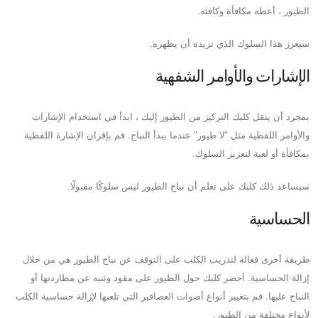
الطيور ، أعطه مكافأة وكافئه.
سيعزز هذا السلوك الذي تريده أن يظهره.
الإشارات والأوامر الشفهية
بمجرد أن ينقل كلبك التركيز من الطيور إليك ، ابدأ في استخدام الإشارات
والأوامر اللفظية مثل "لا طيور" عندما يبدأ النباح. قم بإقران الإشارة اللفظية
بمكافأة أو لعبة لتعزيز السلوك.
سيساعد ذلك كلبك على تعلم أن نباح الطيور ليس سلوكًا مقبولًا.
الحساسية
طريقة أخرى فعالة لتدريب الكلب على التوقف عن نباح الطيور هي من خلال
إزالة الحساسية. أحضر كلبك حول الطيور على مقود وثنيه عن مطاردتها أو
النباح عليها. قم بتغيير أنواع أصوات العصافير التي تلعبها لإزالة حساسية الكلب
لأنواع مختلفة من الطيور.