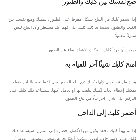
ضع نفسك بين كلبك والطيور
إذا استمر كلبك في النباح بشكل مفرط على الطيور ، يمكنك وضع نفسك بين
الكلب والطيور. سيساعد ذلك كلبك على فهم أنك مسيطر وأن النباح ليس
سلوكًا مقبولًا.
بمجرد أن يهدأ كلبك ، يمكنك الابتعاد ببطء عن الطيور.
امنح كلبك شيئًا آخر للقيام به
هناك طريقة أخرى لإلهاء كلبك عن نباح الطيور وهي إعطائه شيئًا آخر يفعله.
يمكنك إعطاء ألعاب لكلبك ليلعب بها أو يعامل أكلها. سيساعد ذلك كلبك على
التركيز على شيء آخر بدلًا من نباح الطيور.
أحضر كلبك إلى الداخل
إذا لم يهدأ كلبك ، فقد يكون من الأفضل إحضاره إلى المنزل. سيساعد ذلك
كلبك على الاسترخاء والهدوء. يمكنك أيضًا تجربة تشغيل موسيقى مهدئة أو