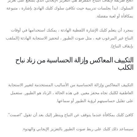
أنجح طريقة لإيقاف النباح المفرط هي التعزيز الإيجابي الذي يشجع على تعزيز
السلوك. ابدأ بجلسات تدريبية حيث تكافئ سلوك كلبك الهادئ بإشارة ، متبوعة
بمكافأة أو لعبة مفضلة.
بمجرد أن يتعلم كلبك الإشارة اللفظية الهادئة ، يمكنك استخدامها في أوقات
النباح غير المرغوب فيه ، مثل صوت الطيور ، لتحفيز الاستجابة الهادئة (الملقب
بإيقاف النباح).
التكييف المعاكس وإزالة الحساسية من زناد نباح
الكلب
التكييف المعاكس وإزالة الحساسية من الأساليب المستخدمة لتغيير الاستجابة
العاطفية لكلبك تجاه محفز معين. في هذه الحالة ، الزناد هو الطيور. ستعمل
على تقليل حساسيتهم لرؤية الطيور أو سماعها.
كافئ كلبك بمكافأة عندما يتوقف عن النباح وينظر إليك بعد أن تقول "اصمت".
سيساعد ذلك كلبك على ربط صوت الطيور بالتعزيز الإيجابي والهدوء.