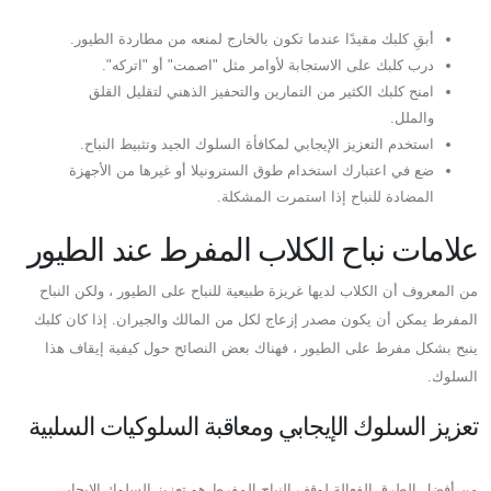
أبقِ كلبك مقيدًا عندما تكون بالخارج لمنعه من مطاردة الطيور.
درب كلبك على الاستجابة لأوامر مثل "اصمت" أو "اتركه".
امنح كلبك الكثير من التمارين والتحفيز الذهني لتقليل القلق
والملل.
استخدم التعزيز الإيجابي لمكافأة السلوك الجيد وتثبيط النباح.
ضع في اعتبارك استخدام طوق السترونيلا أو غيرها من الأجهزة
المضادة للنباح إذا استمرت المشكلة.
علامات نباح الكلاب المفرط عند الطيور
من المعروف أن الكلاب لديها غريزة طبيعية للنباح على الطيور ، ولكن النباح
المفرط يمكن أن يكون مصدر إزعاج لكل من المالك والجيران. إذا كان كلبك
ينبح بشكل مفرط على الطيور ، فهناك بعض النصائح حول كيفية إيقاف هذا
السلوك.
تعزيز السلوك الإيجابي ومعاقبة السلوكيات السلبية
من أفضل الطرق الفعالة لوقف النباح المفرط هو تعزيز السلوك الإيجابي