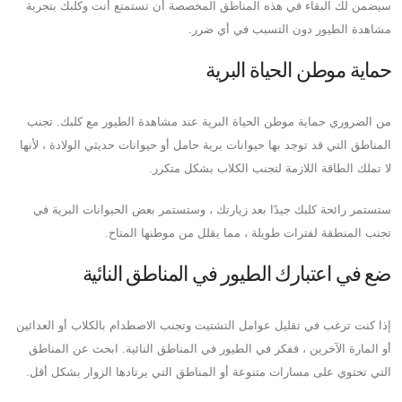
سيضمن لك البقاء في هذه المناطق المخصصة أن تستمتع أنت وكلبك بتجربة
مشاهدة الطيور دون التسبب في أي ضرر.
حماية موطن الحياة البرية
من الضروري حماية موطن الحياة البرية عند مشاهدة الطيور مع كلبك. تجنب
المناطق التي قد توجد بها حيوانات برية حامل أو حيوانات حديثي الولادة ، لأنها
لا تملك الطاقة اللازمة لتجنب الكلاب بشكل متكرر.
ستستمر رائحة كلبك جيدًا بعد زيارتك ، وستستمر بعض الحيوانات البرية في
تجنب المنطقة لفترات طويلة ، مما يقلل من موطنها المتاح.
ضع في اعتبارك الطيور في المناطق النائية
إذا كنت ترغب في تقليل عوامل التشتيت وتجنب الاصطدام بالكلاب أو العدائين
أو المارة الآخرين ، ففكر في الطيور في المناطق النائية. ابحث عن المناطق
التي تحتوي على مسارات متنوعة أو المناطق التي يرتادها الزوار بشكل أقل.