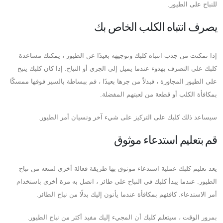
للنباح على الطيور.
يصرف انتباه الكلب الخاص بك
إذا تمكنت من جذب انتباه كلبك وتوجيهه بعيدًا عن الطيور ، يمكنك مساعدة
كلبك على التصرف بهدوء عندما يميل إلى الجري أو النباح. إذا كان كلبك ينبح
على الطيور المجاورة ، فبدلاً من جرها بعيدًا ، قم ببساطة بالسير فوقها ممسكًا
بمكافأة الكلب أو قطعة من لعبتهم المفضلة.
سيساعد ذلك كلبك على التركيز على شيء آخر ونسيان أمر الطيور.
قم بتعليم استدعاء موثوق
يعد تعليم كلبك عملية استدعاء موثوق بها طريقة فعالة أخرى لمنعه من نباح
الطيور. عندما يبدأ كلبك في النباح على طائر ، اتصل به مرة أخرى باستخدام
أمر الاستدعاء. كافئهم بمكافأة عندما يأتون إليك بدلًا من نباح الطائر.
بمرور الوقت ، سيتعلم كلبك أن المجيء إليك مفيد أكثر من نباح الطيور.