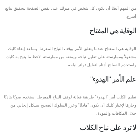
من المهم أيضًا أن يكون كل شخص في منزلك على نفس الصفحة لتحقيق نتائج
أسرع.
الوقاية هي المفتاح
الوقاية هي المفتاح عندما يتعلق الأمر بوقف النباح المفرط. يساعد إبقاء كلبك
مشغولاً وممارسته على تقليل نباحه ويمنعه من ممارسته. لاحظ ما ينبح به كلبك
واستخدم النصائح أدناه لتقليل تواتر نباحه.
علم الأمر "الهدوء"
تعليم الكلب أمر "الهدوء" طريقة فعالة لوقف النباح المفرط. استخدم صوتًا هادئًا
وحازمًا لإخبار كلبك أن يكون "هادئًا" وعزز السلوك الصحيح بشكل إيجابي من
خلال المكافآت والمودة.
لا ترد على نباح الكلاب