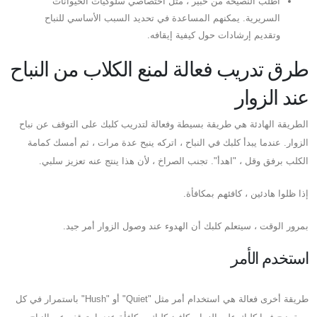
اطلب النصيحة من خبير ، مثل اختصاصي سلوكيات الحيوانات
السريرية. يمكنهم المساعدة في تحديد السبب الأساسي للنباح
وتقديم إرشادات حول كيفية إيقافه.
طرق تدريب فعالة لمنع الكلاب من النباح
عند الزوار
الطريقة الهادئة هي طريقة بسيطة وفعالة لتدريب كلبك على التوقف عن نباح
الزوار. عندما يبدأ كلبك في النباح ، اتركه ينبح عدة مرات ، ثم أمسك كمامة
الكلب برفق وقل ، "اهدأ". تجنب الصراخ ، لأن هذا ينتج عنه تعزيز سلبي.
إذا ظلوا هادئين ، كافئهم بمكافأة.
بمرور الوقت ، سيتعلم كلبك أن الهدوء عند وصول الزوار أمر جيد.
استخدم الأمر
طريقة أخرى فعالة هي استخدام أمر مثل "Quiet" أو "Hush" باستمرار في كل