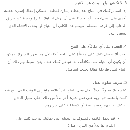
3. لا تكافئ نباح البحث عن الانتباه
إذا استمر كلبك في النباح بعد إعطاء إشارة لفظية ، فيمكن إعطاء إشارة لفظية
أخرى مثل "سيء جدًا" أو "حسنًا" قبل أن تزيل انتباهك لفترة وجيزة عن طريق
الذهاب إلى غرفة منفصلة. سيعلم هذا الكلب أن النباح لن يجذب الانتباه الذي
يسعى إليه.
4. القضاء على أي مكافأة على النباح
يجب ألا يحصل كلبك على مكافأة على نباحه أبدًا ، لأن هذا يعزز السلوك. يمكن
أن يكون أي انتباه منك مكافأة ، لذا تجاهل كلبك عندما ينبح. سيعلمهم ذلك أن
النباح ليس طريقة فعالة لجذب انتباهك.
5. تدريب سلوك بديل
علم كلبك سلوكًا بديلاً ليحل محل النباح. ابدأ بالاستماع إلى الوقت الذي ينبح فيه
كلبك بالضبط ثم دربه على فعل شيء آخر بدلاً من ذلك. على سبيل المثال ،
يمكنك تعليمهم إحضار لعبة أو الاستلقاء على سريرهم.
قم بعمل قائمة بالسلوكيات البديلة التي يمكنك تدريب كلبك على
القيام بها بدلاً من النباح ، مثل: