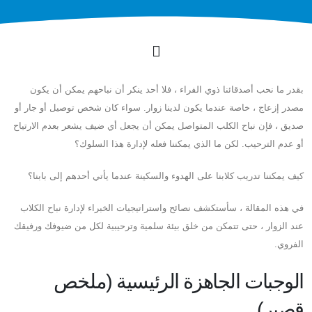
بقدر ما نحب أصدقائنا ذوي الفراء ، فلا أحد ينكر أن نباحهم يمكن أن يكون
مصدر إزعاج ، خاصة عندما يكون لدينا زوار. سواء كان شخص توصيل أو جار أو
صديق ، فإن نباح الكلب المتواصل يمكن أن يجعل أي ضيف يشعر بعدم الارتياح
أو عدم الترحيب. لكن ما الذي يمكننا فعله لإدارة هذا السلوك؟
كيف يمكننا تدريب كلابنا على الهدوء والسكينة عندما يأتي أحدهم إلى بابنا؟
في هذه المقالة ، سأستكشف نصائح واستراتيجيات الخبراء لإدارة نباح الكلاب
عند الزوار ، حتى تتمكن من خلق بيئة سلمية وترحيبية لكل من ضيوفك ورفيقك
الفروي.
الوجبات الجاهزة الرئيسية (ملخص
قصير)