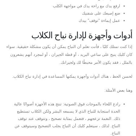
ارفع يدك مع راحة يدك في مواجهة الكلب
ضع إصبعك على شفتيك
عمل إيماءة "توقف" بيدك
أدوات وأجهزة لإدارة نباح الكلاب
إذا كنت تمتلك كلبًا ، فأنت تعلم أن النباح يمكن أن يكون مشكلة حقيقية. سواء
كان كلبك ينبح على ساعي البريد ، أو قطة الجيران ، أو لمجرد أنهم يشعرون
بالملل ، فقد يكون الأمر محبطًا لك ولجيرانك.
لحسن الحظ ، هناك أدوات وأجهزة يمكنها المساعدة في إدارة نباح الكلاب.
وهنا بعض الأمثلة:
رادع اللحاء بالموجات فوق الصوتية: تنتج هذه الأجهزة أصواتًا عالية
الحدة استجابة للنباح الذي لا يسمعه البشر ولكن الكلاب تستطيع
ذلك. النغمة تزعجهم ، فتعمل بمثابة تصحيح ، وتتوقف عند توقف
النباح. لذلك ، سيتعلم كلبك أن النباح يجلب التصحيح وسيتوقف عن
النباح.