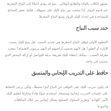
تشتهر الكلاب بالولاء والطابع الوقائي ، مما قد يؤدي أحيانًا إلى النباح المفرط
عند قدوم الزوار. إذا سئمت من نباح كلبك على ضيوفك ، فإليك بعض النصائح
للمساعدة في إعداد كلبك للزوار ومنع النباح المفرط.
حدد سبب النباح
الخطوة الأولى لوقف النباح المفرط هي تحديد السبب. هل ينبح كلبك بسبب
الإثارة أو القلق؟ هل لأنهم يحمون أراضيهم أم لأنهم يريدون الاهتمام؟ بمجرد
معرفة السبب ، يمكنك إعطاء كلبك طريقة بديلة للتواصل أو إزالة المحفز الذي
يتسبب في نباحه.
حافظ على التدريب الإيجابي والمتسق
قد يكون تدريب كلبك على التوقف عن النباح أمرًا محبطًا ، ولكن يرجى الحفاظ
على جلسات التدريب إيجابية ومتسقة. استخدم صوتًا هادئًا وحازمًا لتعليم كلبك
الأمر "الهادئ" وتعزيز السلوك الصحيح بشكل إيجابي من خلال المكافآت
والمودة.