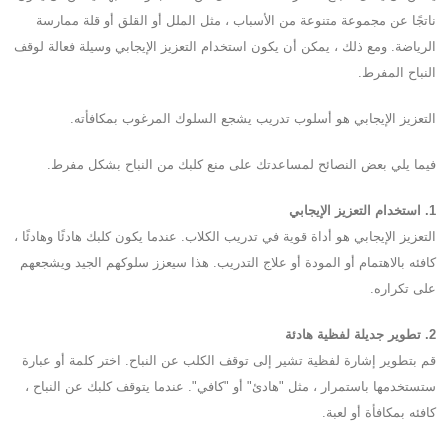
ناتجًا عن مجموعة متنوعة من الأسباب ، مثل الملل أو القلق أو قلة ممارسة
الرياضة. ومع ذلك ، يمكن أن يكون استخدام التعزيز الإيجابي وسيلة فعالة لوقف
النباح المفرط.
التعزيز الإيجابي هو أسلوب تدريب يشجع السلوك المرغوب بمكافأته.
فيما يلي بعض النصائح لمساعدتك على منع كلبك من النباح بشكل مفرط.
1. استخدام التعزيز الإيجابي
التعزيز الإيجابي هو أداة قوية في تدريب الكلاب. عندما يكون كلبك هادئًا وهادئًا ،
كافئه بالاهتمام أو المودة أو علاج التدريب. هذا سيعزز سلوكهم الجيد ويشجعهم
على تكراره.
2. تطوير جديلة لفظية هادئة
قم بتطوير إشارة لفظية تشير إلى توقف الكلب عن النباح. اختر كلمة أو عبارة
ستستخدمها باستمرار ، مثل "هادئ" أو "كافي". عندما يتوقف كلبك عن النباح ،
كافئه بمكافأة أو لعبة.