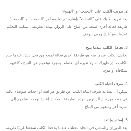
2. تدريب الكلب على "التحدث" و "الهدوء"
يعد تدريب كلبك على "التحدث" بإشارة ثم تعليمه أمر "الصمت" أو "الصمت"
طريقة فعالة أخرى لمنعه من النباح على الزوار. بهذه الطريقة ، يمكنك التحكم
عندما ينبح كلبك ومتى يتوقف.
3. تجاهل الكلب عندما ينبح
تجاهل الكلب عندما ينبح هو طريقة أخرى فعالة لمنعه من فعل ذلك. عندما ينبح
الكلب ، أدِر ظهرك له ولا تعيره أي اهتمام. بمجرد توقفهم عن النباح ، كافئهم
بمكافأة أو مدح.
4. صرف انتباه الكلب
يمكن أن يساعد صرف انتباه الكلب عن طريق هز لعبة أو إحداث ضوضاء عالية
في منعه من نباح الزائرين. بهذه الطريقة ، يمكنك إعادة توجيه انتباههم إلى
شيء آخر ومنعهم من النباح.
5. إستدر وإبتعد
يعد الدوران والمشي في اتجاه مختلف عندما يلاحظ الكلب شخصًا غريبًا طريقة