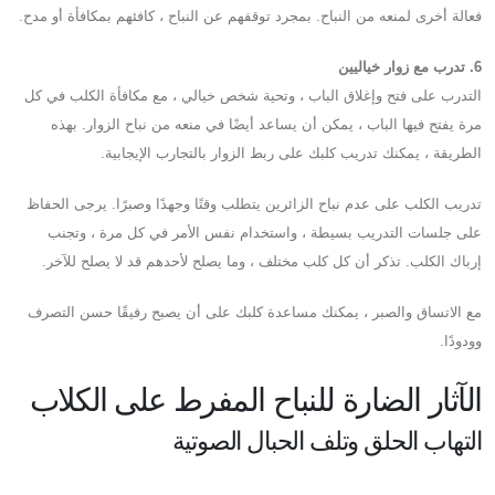
فعالة أخرى لمنعه من النباح. بمجرد توقفهم عن النباح ، كافئهم بمكافأة أو مدح.
6. تدرب مع زوار خياليين
التدرب على فتح وإغلاق الباب ، وتحية شخص خيالي ، مع مكافأة الكلب في كل
مرة يفتح فيها الباب ، يمكن أن يساعد أيضًا في منعه من نباح الزوار. بهذه
الطريقة ، يمكنك تدريب كلبك على ربط الزوار بالتجارب الإيجابية.
تدريب الكلب على عدم نباح الزائرين يتطلب وقتًا وجهدًا وصبرًا. يرجى الحفاظ
على جلسات التدريب بسيطة ، واستخدام نفس الأمر في كل مرة ، وتجنب
إرباك الكلب. تذكر أن كل كلب مختلف ، وما يصلح لأحدهم قد لا يصلح للآخر.
مع الاتساق والصبر ، يمكنك مساعدة كلبك على أن يصبح رفيقًا حسن التصرف
وودودًا.
الآثار الضارة للنباح المفرط على الكلاب
التهاب الحلق وتلف الحبال الصوتية