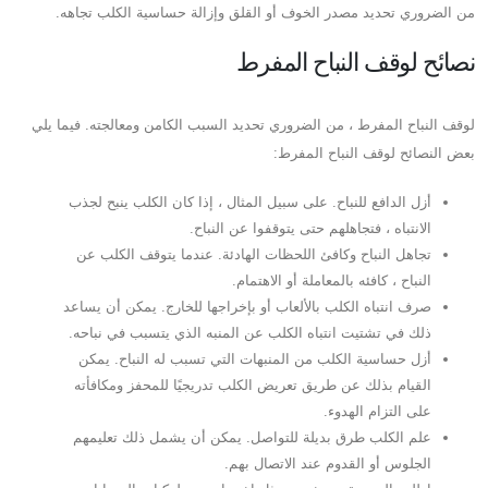
من الضروري تحديد مصدر الخوف أو القلق وإزالة حساسية الكلب تجاهه.
نصائح لوقف النباح المفرط
لوقف النباح المفرط ، من الضروري تحديد السبب الكامن ومعالجته. فيما يلي
بعض النصائح لوقف النباح المفرط:
أزل الدافع للنباح. على سبيل المثال ، إذا كان الكلب ينبح لجذب
الانتباه ، فتجاهلهم حتى يتوقفوا عن النباح.
تجاهل النباح وكافئ اللحظات الهادئة. عندما يتوقف الكلب عن
النباح ، كافئه بالمعاملة أو الاهتمام.
صرف انتباه الكلب بالألعاب أو بإخراجها للخارج. يمكن أن يساعد
ذلك في تشتيت انتباه الكلب عن المنبه الذي يتسبب في نباحه.
أزل حساسية الكلب من المنبهات التي تسبب له النباح. يمكن
القيام بذلك عن طريق تعريض الكلب تدريجيًا للمحفز ومكافأته
على التزام الهدوء.
علم الكلب طرق بديلة للتواصل. يمكن أن يشمل ذلك تعليمهم
الجلوس أو القدوم عند الاتصال بهم.