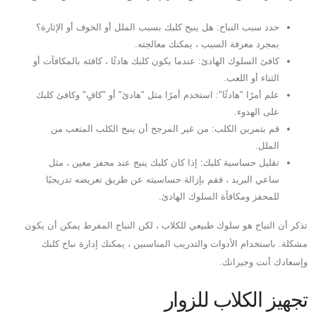
حدد سبب النباح: هل ينبح كلبك بسبب الملل أو الخوف أو الإثارة؟
بمجرد معرفة السبب ، يمكنك معالجته.
كافئ السلوك الهادئ: عندما يكون كلبك هادئًا ، كافئه بالمكافآت أو
الثناء أو اللعب.
علم أمرًا "هادئًا": استخدم أمرًا مثل "هادئ" أو "كافٍ" وكافئ كلبك
على الهدوء.
قم بتمرين الكلب: من غير المرجح أن ينبح الكلب المتعب من
الملل.
تقليل حساسية كلبك: إذا كان كلبك ينبح عند محفز معين ، مثل
ساعي البريد ، فقم بإزالة حساسيته عن طريق تعريضه تدريجيًا
للمحفز ومكافأة السلوك الهادئ.
تذكر أن النباح هو سلوك طبيعي للكلاب ، لكن النباح المفرط يمكن أن يكون
مشكلة. باستخدام الأدوات والتدريب المناسبين ، يمكنك إدارة نباح كلبك
وإسعادك أنت وجيرانك.
تجهيز الكلاب للزوار