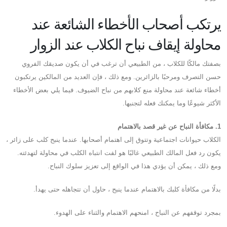
يرتكب أصحاب الأخطاء الشائعة عند
محاولة إيقاف نباح الكلاب عند الزوار
بصفتك مالكًا للكلاب ، من الطبيعي أن ترغب في أن يكون صديقك الفروي
حسن التصرف ومرحبًا بالزائرين. ومع ذلك ، فإن العديد من المالكين يرتكبون
أخطاء شائعة عند محاولة منع كلابهم من نباح الضيوف. فيما يلي بعض الأخطاء
الأكثر شيوعًا وما يمكنك فعله لتجنبها.
1. مكافأة النباح عن غير قصد بالاهتمام
الكلاب حيوانات اجتماعية وتتوق إلى اهتمام أصحابها. عندما ينبح كلب على زائر ،
يكون رد فعل المالك الطبيعي غالبًا هو لفت انتباه الكلب في محاولة لتهدئته.
ومع ذلك ، يمكن أن يؤدي هذا في الواقع إلى تعزيز سلوك النباح.
بدلًا من مكافأة كلبك بالاهتمام عندما ينبح ، حاول أن تتجاهله حتى يهدأ.
بمجرد توقفهم عن النباح ، امنحهم الاهتمام والثناء على الهدوء.