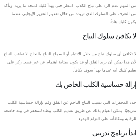
من المهم عدم الرد على نباح الكلاب. انتظر حتى يهدأ كلبك لمنحه ما يريد. وتأكد
من التعرف على السلوك الذي تريده من خلال تقديم التعزيز الإيجابي عندما
يكون كلبك هادئًا.
لا تكافئ سلوك النباح
لا تكافئ أي سلوك نباح من خلال الانتباه أو السماح للنباح بالنجاح. لا تعاقب النباح
لأن هذا يمكن أن يزيد القلق أو قد يكون بمثابة اهتمام عن غير قصد. ركز على
تعليم كلبك أنه عندما يهدأ سوف يكافأ.
إزالة حساسية الكلب الخاص بك
حدد المحفزات التي تسبب النباح الناجم عن القلق وقم بإزالة حساسية الكلب
تدريجيًا. يمكن القيام بذلك عن طريق تقديم الكلب ببطء للمحفز في بيئة خاضعة
للرقابة ومكافأته على التزام الهدوء.
ابدأ برنامج تدريبي