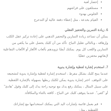
إحضار لعبة
مستلقون على فراشهم
الجلوس بهدوء
القيام بخدعة ، مثل إعطاء دفعة عالية أو التدحرج
6. زيادة التمرين والتحفيز العقلي
يمكن أن تساعد زيادة التمارين والتحفيز الذهني على إعادة تركيز عقل الكلب
وإرهاقه ، وبالتالي تقليل النباح. تأكد من أن كلبك يحصل على ما يكفي من
التمارين واللعب كل يوم. يمكنك أيضًا تزويدهم بألعاب الألغاز أو الألعاب التفاعلية
لإبقائهم محفزين عقليًا.
7. استخدم إشارة لفظية وإشارة يدوية
عندما ينبح كلبك بشكل مفرط ، استخدم إشارة لفظية وإشارة يدوية لتشجيعه
على التوقف. اختر إشارة يدوية يمكن لكلبك ربطها بسهولة بالإشارة اللفظية.
على سبيل المثال ، يمكنك رفع يدك مع توجيه راحة يدك إلى كلبك وقول "هادئ"
أو "كفى". عندما يتوقف كلبك عن النباح ، كافئه بالثناء والمكافأة.
قم بعمل قائمة بإشارات اليد التي يمكنك استخدامها مع إشاراتك
اللفظية ، مثل: