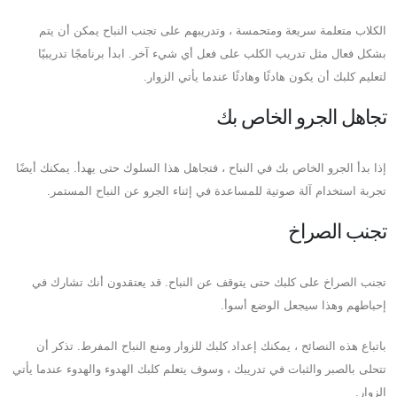
الكلاب متعلمة سريعة ومتحمسة ، وتدريبهم على تجنب النباح يمكن أن يتم
بشكل فعال مثل تدريب الكلب على فعل أي شيء آخر. ابدأ برنامجًا تدريبيًا
لتعليم كلبك أن يكون هادئًا وهادئًا عندما يأتي الزوار.
تجاهل الجرو الخاص بك
إذا بدأ الجرو الخاص بك في النباح ، فتجاهل هذا السلوك حتى يهدأ. يمكنك أيضًا
تجربة استخدام آلة صوتية للمساعدة في إثناء الجرو عن النباح المستمر.
تجنب الصراخ
تجنب الصراخ على كلبك حتى يتوقف عن النباح. قد يعتقدون أنك تشارك في
إحباطهم وهذا سيجعل الوضع أسوأ.
باتباع هذه النصائح ، يمكنك إعداد كلبك للزوار ومنع النباح المفرط. تذكر أن
تتحلى بالصبر والثبات في تدريبك ، وسوف يتعلم كلبك الهدوء والهدوء عندما يأتي
الزوار.