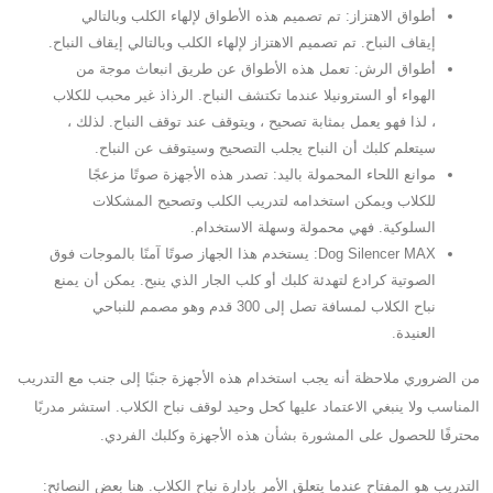
أطواق الاهتزاز: تم تصميم هذه الأطواق لإلهاء الكلب وبالتالي
إيقاف النباح. تم تصميم الاهتزاز لإلهاء الكلب وبالتالي إيقاف النباح.
أطواق الرش: تعمل هذه الأطواق عن طريق انبعاث موجة من
الهواء أو السترونيلا عندما تكتشف النباح. الرذاذ غير محبب للكلاب
، لذا فهو يعمل بمثابة تصحيح ، ويتوقف عند توقف النباح. لذلك ،
سيتعلم كلبك أن النباح يجلب التصحيح وسيتوقف عن النباح.
موانع اللحاء المحمولة باليد: تصدر هذه الأجهزة صوتًا مزعجًا
للكلاب ويمكن استخدامه لتدريب الكلب وتصحيح المشكلات
السلوكية. فهي محمولة وسهلة الاستخدام.
Dog Silencer MAX: يستخدم هذا الجهاز صوتًا آمنًا بالموجات فوق
الصوتية كرادع لتهدئة كلبك أو كلب الجار الذي ينبح. يمكن أن يمنع
نباح الكلاب لمسافة تصل إلى 300 قدم وهو مصمم للنباحي
العنيدة.
من الضروري ملاحظة أنه يجب استخدام هذه الأجهزة جنبًا إلى جنب مع التدريب
المناسب ولا ينبغي الاعتماد عليها كحل وحيد لوقف نباح الكلاب. استشر مدربًا
محترفًا للحصول على المشورة بشأن هذه الأجهزة وكلبك الفردي.
التدريب هو المفتاح عندما يتعلق الأمر بإدارة نباح الكلاب. هنا بعض النصائح: